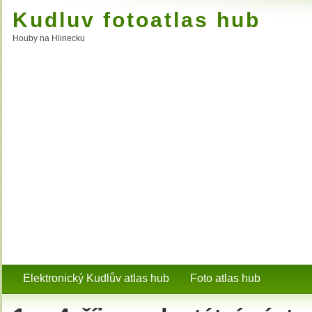
Kudluv fotoatlas hub
Houby na Hlinecku
Elektronický Kudlův atlas hub
Foto atlas hub