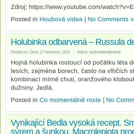
Zdroj: https://www.youtube.com/watch?
Posted in
Houbová videa
|
No Comments »
Holubinka odbarvená – Russula d
Posted on:
Úterý, 27 července, 2021
Author:
kudluvfotoatlashub
Hojná holubinka rostoucí od počátku léta d
lesích, zejména borech, často na vlhčích 
kombinací mírné chuti, oranžového klobouk
dužniny. Jedlá.
Posted in
Co momentálně roste
|
No Comm
Vynikající Bedla vysoká recept. 
sýrem a šunkou. Macrolepiota proc