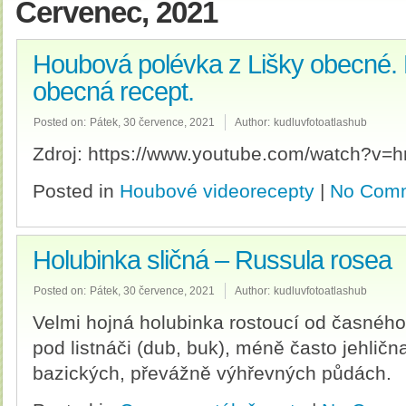
Červenec, 2021
Houbová polévka z Lišky obecné. 
obecná recept.
Posted on:
Pátek, 30 července, 2021
Author:
kudluvfotoatlashub
Zdroj: https://www.youtube.com/watch?v=
Posted in
Houbové videorecepty
|
No Comm
Holubinka sličná – Russula rosea
Posted on:
Pátek, 30 července, 2021
Author:
kudluvfotoatlashub
Velmi hojná holubinka rostoucí od časnéh
pod listnáči (dub, buk), méně často jehličn
bazických, převážně výhřevných půdách.