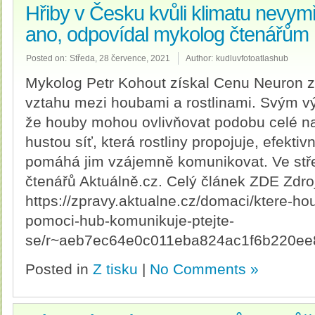
Hřiby v Česku kvůli klimatu nevymř
ano, odpovídal mykolog čtenářům
Posted on:
Středa, 28 července, 2021
Author:
kudluvfotoatlashub
Mykolog Petr Kohout získal Cenu Neuron
vztahu mezi houbami a rostlinami. Svým v
že houby mohou ovlivňovat podobu celé naší
hustou síť, která rostliny propojuje, efektivn
pomáhá jim vzájemně komunikovat. Ve stř
čtenářů Aktuálně.cz. Celý článek ZDE Zdro
https://zpravy.aktualne.cz/domaci/ktere-hou
pomoci-hub-komunikuje-ptejte-
se/r~aeb7ec64e0c011eba824ac1f6b220ee
Posted in
Z tisku
|
No Comments »