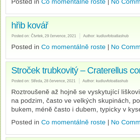
Posted in
Co momentálně roste
|
No Comm
hřib kovář
Posted on:
Čtvrtek, 29 července, 2021
Author:
kudluvfotoatlashub
Posted in
Co momentálně roste
|
No Comm
Stroček trubkovitý – Craterellus c
Posted on:
Středa, 28 července, 2021
Author:
kudluvfotoatlashub
Roztroušeně až hojně se vyskytující liškovi
na podzim, často ve velkých skupinách, po
bukem, méně často i dubem, typicky v kyse
Posted in
Co momentálně roste
|
No Comm