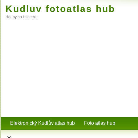
Kudluv fotoatlas hub
Houby na Hlinecku
Elektronický Kudlův atlas hub
Foto atlas hub