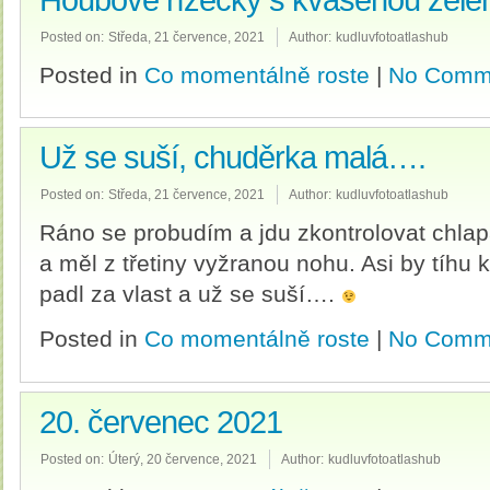
Houbové řízečky s kvašenou zele
Posted on:
Středa, 21 července, 2021
Author:
kudluvfotoatlashub
Posted in
Co momentálně roste
|
No Comm
Už se suší, chuděrka malá….
Posted on:
Středa, 21 července, 2021
Author:
kudluvfotoatlashub
Ráno se probudím a jdu zkontrolovat chlap
a měl z třetiny vyžranou nohu. Asi by tíhu 
padl za vlast a už se suší….
Posted in
Co momentálně roste
|
No Comm
20. červenec 2021
Posted on:
Úterý, 20 července, 2021
Author:
kudluvfotoatlashub