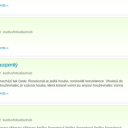
nts »
r:
kudluvfotoatlashub
nts »
uspenitý
r:
kudluvfotoatlashub
nachází tak často. Rosolozub je jedlá houba, rorolovité konzistence. Vhodná do
. Houževnatec je vzácná houba, která krásně vonní po anýzu! houževnatec vonný
nts »
r:
kudluvfotoatlashub