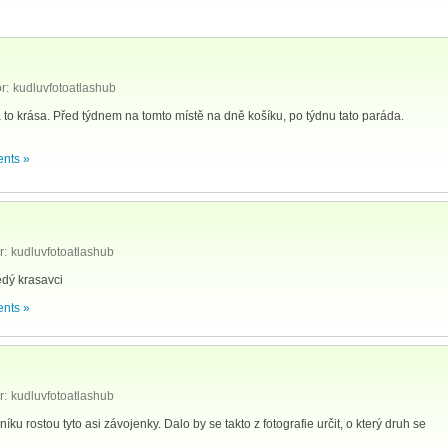
r:
kudluvfotoatlashub
 to krása. Před týdnem na tomto místě na dně košíku, po týdnu tato paráda.
nts »
r:
kudluvfotoatlashub
ědý krasavci
nts »
r:
kudluvfotoatlashub
u rostou tyto asi závojenky. Dalo by se takto z fotografie určit, o který druh se