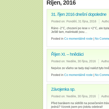
Říjen, 2016
31. říjen 2016 dnešní dopoledne
Posted on:
Pondělí, 31 října, 2016
Autho
Ráno -2°C, chození po lese v +2°C, ale byla
Ještě tam, malinkaté jsou…
Posted in
Co momentálně roste
|
No Comme
Říjen XI. – hnědáci
Posted on:
Neděle, 30 října, 2016
Autho
Nejvíce ze všeho se tady dají nalézt tyto hn
Posted in
Co momentálně roste
|
No Comme
Závojenka sp.
Posted on:
Neděle, 30 října, 2016
Autho
Před barákem na sídlišti na posečeném trávník
jedná? Vzorek jsem pro jistotu odebral!