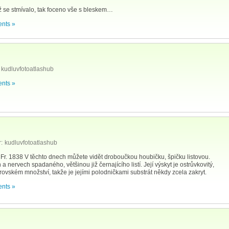
ž se stmívalo, tak foceno vše s bleskem…
nts »
kudluvfotoatlashub
nts »
:
kudluvfotoatlashub
 Fr. 1838 V těchto dnech můžete vidět droboučkou houbičku, špičku listovou.
a nervech spadaného, většinou již černajícího listí. Její výskyt je ostrůvkovitý,
brovském množství, takže je jejími polodničkami substrát někdy zcela zakryt.
nts »