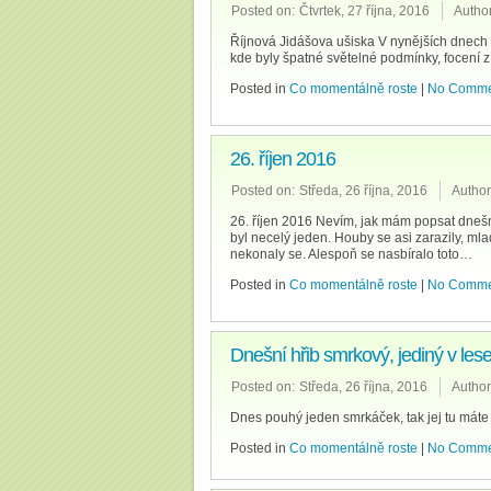
Posted on:
Čtvrtek, 27 října, 2016
Author
Říjnová Jidášova ušiska V nynějších dnech p
kde byly špatné světelné podmínky, focení 
Posted in
Co momentálně roste
|
No Comme
26. říjen 2016
Posted on:
Středa, 26 října, 2016
Author
26. říjen 2016 Nevím, jak mám popsat dnešn
byl necelý jeden. Houby se asi zarazily, mla
nekonaly se. Alespoň se nasbíralo toto…
Posted in
Co momentálně roste
|
No Comme
Dnešní hřib smrkový, jediný v lese 
Posted on:
Středa, 26 října, 2016
Author
Dnes pouhý jeden smrkáček, tak jej tu mát
Posted in
Co momentálně roste
|
No Comme