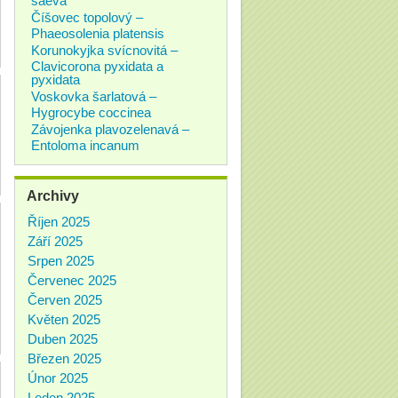
Číšovec topolový –
Phaeosolenia platensis
Korunokyjka svícnovitá –
Clavicorona pyxidata a
pyxidata
Voskovka šarlatová –
Hygrocybe coccinea
Závojenka plavozelenavá –
Entoloma incanum
Archivy
Říjen 2025
Září 2025
Srpen 2025
Červenec 2025
Červen 2025
Květen 2025
Duben 2025
Březen 2025
Únor 2025
Leden 2025