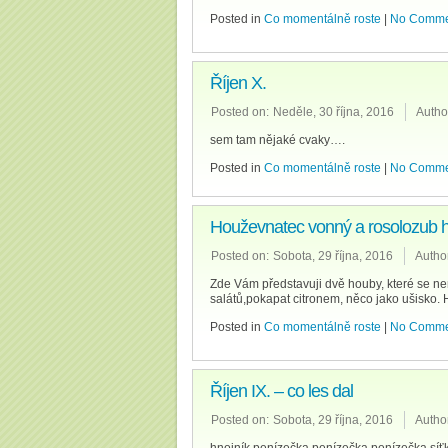
Posted in
Co momentálně roste
|
No Comme
Říjen X.
Posted on:
Neděle, 30 října, 2016
Autho
sem tam nějaké cvaky….
Posted in
Co momentálně roste
|
No Comme
Houževnatec vonný a rosolozub h
Posted on:
Sobota, 29 října, 2016
Autho
Zde Vám představuji dvě houby, které se ne
salátů,pokapat citronem, něco jako ušisko
Posted in
Co momentálně roste
|
No Comme
Říjen IX. – co les dal
Posted on:
Sobota, 29 října, 2016
Autho