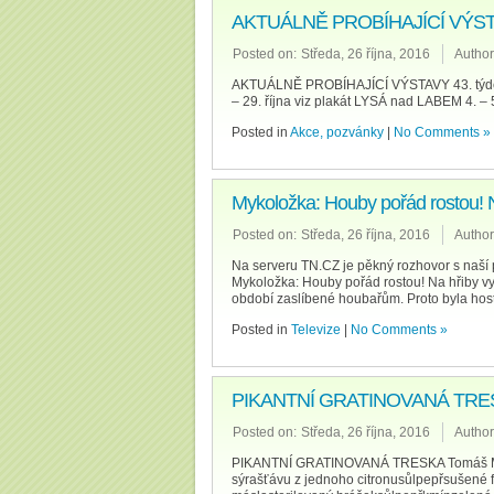
AKTUÁLNĚ PROBÍHAJÍCÍ VÝSTA
Posted on:
Středa, 26 října, 2016
Author
AKTUÁLNĚ PROBÍHAJÍCÍ VÝSTAVY 43. týde
– 29. října viz plakát LYSÁ nad LABEM 4. – 5
Posted in
Akce, pozvánky
|
No Comments »
Mykoložka: Houby pořád rostou! N
Posted on:
Středa, 26 října, 2016
Author
Na serveru TN.CZ je pěkný rozhovor s naší 
Mykoložka: Houby pořád rostou! Na hřiby vyr
období zaslíbené houbařům. Proto byla ho
Posted in
Televize
|
No Comments »
PIKANTNÍ GRATINOVANÁ TRE
Posted on:
Středa, 26 října, 2016
Author
PIKANTNÍ GRATINOVANÁ TRESKA Tomáš Mika S
sýrašťávu z jednoho citronusůlpepřsušené f