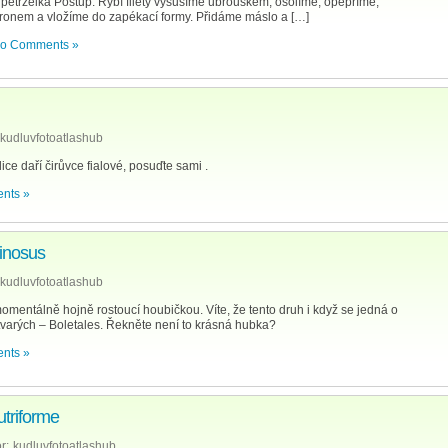
etrželka Postup: Rybí filety vysušíme ubrouskem, osolíme, opepříme,
ronem a vložíme do zapékací formy. Přidáme máslo a […]
o Comments »
kudluvfotoatlashub
ce daří čirůvce fialové, posuďte sami .
nts »
tinosus
kudluvfotoatlashub
mentálně hojně rostoucí houbičkou. Víte, že tento druh i když se jedná o
tvarých – Boletales. Řekněte není to krásná hubka?
nts »
triforme
r:
kudluvfotoatlashub