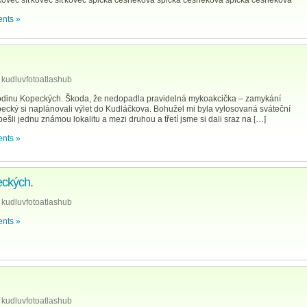
kovec síťkovec síťkovec špička česneková špička česneková špička česneková
nts »
kudluvfotoatlashub
rodinu Kopeckých. Škoda, že nedopadla pravidelná mykoakcička – zamykání
pecký si naplánovali výlet do Kudláčkova. Bohužel mi byla vylosovaná sváteční
ešli jednu známou lokalitu a mezi druhou a třetí jsme si dali sraz na […]
nts »
eckých.
kudluvfotoatlashub
nts »
kudluvfotoatlashub