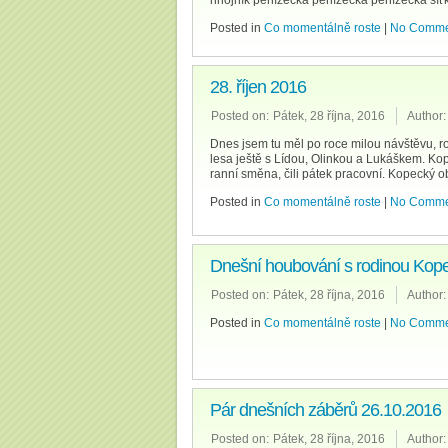
hnojník penízečka penízečka penízečka síť
Posted in
Co momentálně roste
|
No Comme
28. říjen 2016
Posted on:
Pátek, 28 října, 2016
Author:
Dnes jsem tu měl po roce milou návštěvu, 
lesa ještě s Lídou, Olinkou a Lukáškem. Ko
ranní směna, čili pátek pracovní. Kopecký ob
Posted in
Co momentálně roste
|
No Comme
Dnešní houbování s rodinou Kop
Posted on:
Pátek, 28 října, 2016
Author:
Posted in
Co momentálně roste
|
No Comme
Pár dnešních záběrů 26.10.2016
Posted on:
Pátek, 28 října, 2016
Author: