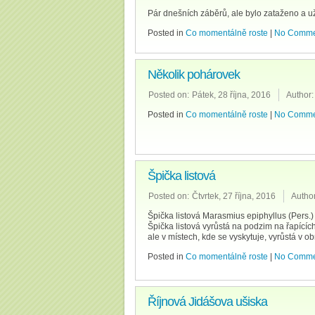
Pár dnešních záběrů, ale bylo zataženo a u
Posted in
Co momentálně roste
|
No Comme
Několik pohárovek
Posted on:
Pátek, 28 října, 2016
Author:
Posted in
Co momentálně roste
|
No Comme
Špička listová
Posted on:
Čtvrtek, 27 října, 2016
Author
Špička listová Marasmius epiphyllus (Pers.)
Špička listová vyrůstá na podzim na řapících 
ale v místech, kde se vyskytuje, vyrůstá v o
Posted in
Co momentálně roste
|
No Comme
Říjnová Jidášova ušiska