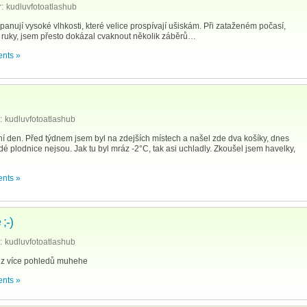
:
kudluvfotoatlashub
anují vysoké vlhkosti, které velice prospívají ušiskám. Při zataženém počasí,
z ruky, jsem přesto dokázal cvaknout několik záběrů…
nts »
:
kudluvfotoatlashub
í den. Před týdnem jsem byl na zdejších místech a našel zde dva košíky, dnes
dé plodnice nejsou. Jak tu byl mráz -2°C, tak asi uchladly. Zkoušel jsem havelky,
nts »
;-)
:
kudluvfotoatlashub
e z více pohledů muhehe
nts »