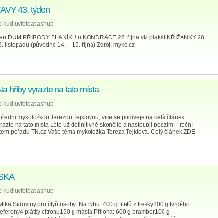
VY 43. týden
:
kudluvfotoatlashub
n DŮM PŘÍRODY BLANÍKU u KONDRACE 28. října viz plakát KŘIŽÁNKY 28.
. listopadu (původně 14. – 15. října) Zdroj: myko.cz
a hřiby vyrazte na tato místa
:
kudluvfotoatlashub
přední mykoložkou Terezou Tejklovou, vice se podíveje na celá článek
azte na tato místa Léto už definitivně skončilo a nastoupil podzim – roční
stem pořadu TN.cz Vaše téma mykoložka Tereza Tejklová. Celý článek ZDE
SKA
:
kudluvfotoatlashub
uroviny pro čtyři osoby: Na rybu: 400 g filetů z tresky200 g tvrdého
eferony4 plátky citronu150 g másla Příloha: 600 g brambor100 g