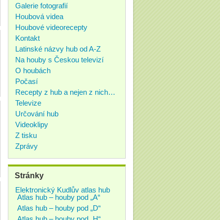
Galerie fotografií
Houbová videa
Houbové videorecepty
Kontakt
Latinské názvy hub od A-Z
Na houby s Českou televizí
O houbách
Počasí
Recepty z hub a nejen z nich…
Televize
Určování hub
Videoklipy
Z tisku
Zprávy
Stránky
Elektronický Kudlův atlas hub
Atlas hub – houby pod „A“
Atlas hub – houby pod „D“
Atlas hub – houby pod „H“