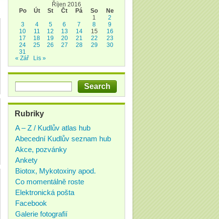
Říjen 2016
Po
Út
St
Čt
Pá
So
Ne
1
2
3
4
5
6
7
8
9
10
11
12
13
14
15
16
17
18
19
20
21
22
23
24
25
26
27
28
29
30
31
« Zář
Lis »
Rubriky
A – Z / Kudlův atlas hub
Abecední Kudlův seznam hub
Akce, pozvánky
Ankety
Biotox, Mykotoxiny apod.
Co momentálně roste
Elektronická pošta
Facebook
Galerie fotografií