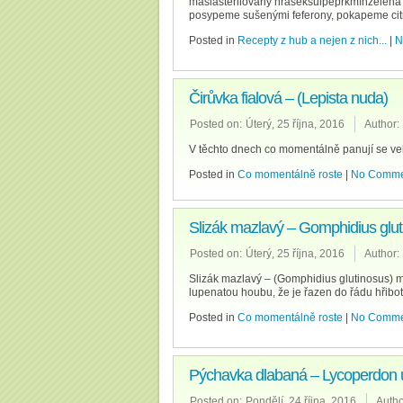
máslasterilovaný hrášeksůlpepřkmínzelená p
posypeme sušenými feferony, pokapeme cit
Posted in
Recepty z hub a nejen z nich...
|
N
Čirůvka fialová – (Lepista nuda)
Posted on:
Úterý, 25 října, 2016
Author:
V těchto dnech co momentálně panují se veli
Posted in
Co momentálně roste
|
No Comme
Slizák mazlavý – Gomphidius glu
Posted on:
Úterý, 25 října, 2016
Author:
Slizák mazlavý – (Gomphidius glutinosus) mo
lupenatou houbu, že je řazen do řádu hřibo
Posted in
Co momentálně roste
|
No Comme
Pýchavka dlabaná – Lycoperdon u
Posted on:
Pondělí, 24 října, 2016
Autho