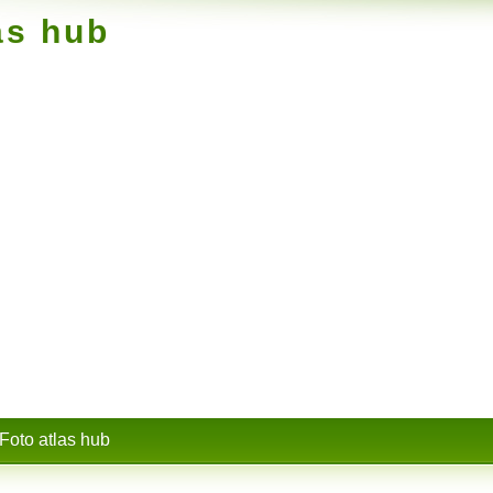
as hub
Foto atlas hub