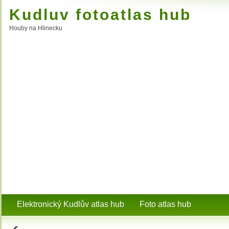
Kudluv fotoatlas hub
Houby na Hlinecku
Elektronický Kudlův atlas hub
Foto atlas hub