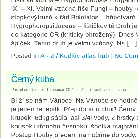
IX. – XI. Velmi vzácná říše Fungi – houby 
stopkovýtrusé » řád Boletales – hřibotvaré
Hygrophoropsidaceae – lištičkovité Druh je
do kategorie CR (kriticky ohrožený). Dnes
špíček. Tento druh je velmi vzácný. Na […]
Posted in
A - Z / Kudlův atlas hub
|
No Com
Černý kuba
Posted on:
Neděle, 11 prosince, 2011
Author:
kudluvfotoatlashub
Blíží se nám Vánoce. Na Vánoce se hodně
je jeden receptík. Přeji dobrou chuť! Čern
krupek, 6dkg sádla, asi 3/4l vody, 2 hrstky
kousek utřeného česneku, špetka majoránky
Postup Houby předem namočíme do vody. 