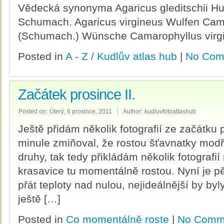
Vědecká synonyma Agaricus gleditschii Hu
Schumach. Agaricus virgineus Wulfen Cam
(Schumach.) Wünsche Camarophyllus virg
Posted in
A - Z / Kudlův atlas hub
|
No Com
Začátek prosince II.
Posted on:
Úterý, 6 prosince, 2011
Author:
kudluvfotoatlashub
Ještě přidám několik fotografií ze začátku
minule zmiňoval, že rostou šťavnatky modř
druhy, tak tedy přikládám několik fotografií
krasavice tu momentálně rostou. Nyní je pě
přát teploty nad nulou, nejideálnější by by
ještě […]
Posted in
Co momentálně roste
|
No Comm