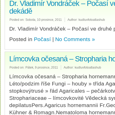
Dr. Vladimír Vondráček – Počasí v
dekádě
Posted on:
Sobota, 10 prosince, 2011
Author:
kudluvfotoatlashub
Dr. Vladimír Vondráček – Počasí ve druhé
Posted in
Počasí
|
No Comments »
Límcovka očesaná – Stropharia h
Posted on:
Pátek, 9 prosince, 2011
Author:
kudluvfotoatlashub
Límcovka očesaná – Stropharia hornemann
Léto/podzim říše Fungi – houby » třída Ag
stopkovýtrusé » řád Agaricales – pečárkot
Strophariaceae – límcovkovité Vědecká s
depilatusPers.Agaricus hornemannii Fr.Geop
Kühner & Romagn.Nematoloma hornemannii