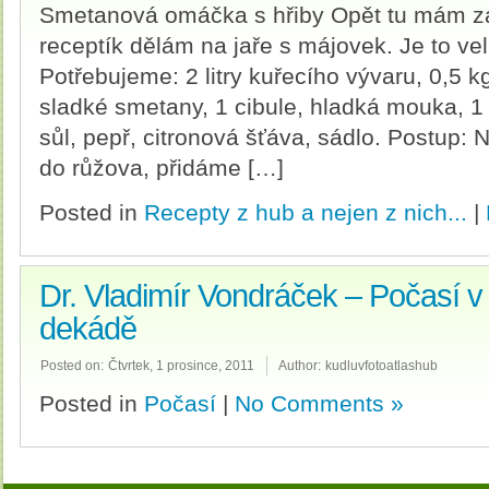
Smetanová omáčka s hřiby Opět tu mám z
receptík dělám na jaře s májovek. Je to ve
Potřebujeme: 2 litry kuřecího vývaru, 0,5 k
sladké smetany, 1 cibule, hladká mouka, 1
sůl, pepř, citronová šťáva, sádlo. Postup:
do růžova, přidáme […]
Posted in
Recepty z hub a nejen z nich...
|
Dr. Vladimír Vondráček – Počasí v
dekádě
Posted on:
Čtvrtek, 1 prosince, 2011
Author:
kudluvfotoatlashub
Posted in
Počasí
|
No Comments »