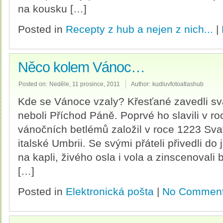
na kousku […]
Posted in
Recepty z hub a nejen z nich...
|
Něco kolem Vánoc…
Posted on:
Neděle, 11 prosince, 2011
Author:
kudluvfotoatlashub
Kde se Vánoce vzaly? Křesťané zavedli sv
neboli Příchod Páně. Poprvé ho slavili v ro
vánočních betlémů založil v roce 1223 Svat
italské Umbrii. Se svými přáteli přivedli do
na kapli, živého osla i vola a zinscenoval
[…]
Posted in
Elektronická pošta
|
No Comment