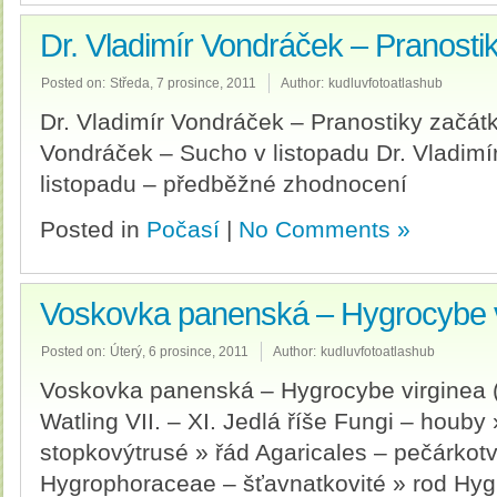
Dr. Vladimír Vondráček – Pranosti
Posted on:
Středa, 7 prosince, 2011
Author:
kudluvfotoatlashub
Dr. Vladimír Vondráček – Pranostiky začátk
Vondráček – Sucho v listopadu Dr. Vladimí
listopadu – předběžné zhodnocení
Posted in
Počasí
|
No Comments »
Voskovka panenská – Hygrocybe v
Posted on:
Úterý, 6 prosince, 2011
Author:
kudluvfotoatlashub
Voskovka panenská – Hygrocybe virginea (
Watling VII. – XI. Jedlá říše Fungi – houby
stopkovýtrusé » řád Agaricales – pečárkot
Hygrophoraceae – šťavnatkovité » rod Hy