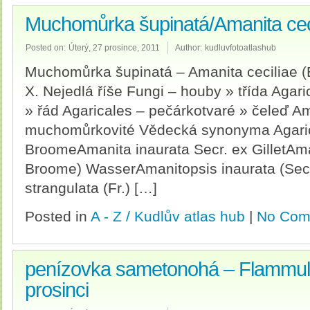
Muchomůrka šupinatá/Amanita cec
Posted on:
Úterý, 27 prosince, 2011
Author:
kudluvfotoatlashub
Muchomůrka šupinatá – Amanita ceciliae (
X. Nejedlá říše Fungi – houby » třída Aga
» řád Agaricales – pečárkotvaré » čeleď A
muchomůrkovité Vědecká synonyma Agaricu
BroomeAmanita inaurata Secr. ex GilletAman
Broome) WasserAmanitopsis inaurata (Secr
strangulata (Fr.) […]
Posted in
A - Z / Kudlův atlas hub
|
No Com
penízovka sametonohá – Flammuli
prosinci