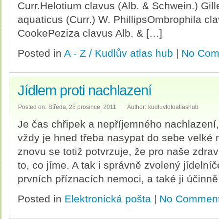
Curr.Helotium clavus (Alb. & Schwein.) G
aquaticus (Curr.) W. PhillipsOmbrophila cl
CookePeziza clavus Alb. & […]
Posted in
A - Z / Kudlův atlas hub
|
No Com
Jídlem proti nachlazení
Posted on:
Středa, 28 prosince, 2011
Author:
kudluvfotoatlashub
Je čas chřipek a nepříjemného nachlazení, 
vždy je hned třeba nasypat do sebe velké 
znovu se totiž potvrzuje, že pro naše zdrav
to, co jíme. A tak i správně zvolený jídeln
prvních příznacích nemoci, a také ji účinn
Posted in
Elektronická pošta
|
No Comment