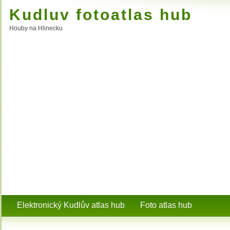
Kudluv fotoatlas hub
Houby na Hlinecku
Elektronický Kudlův atlas hub
Foto atlas hub