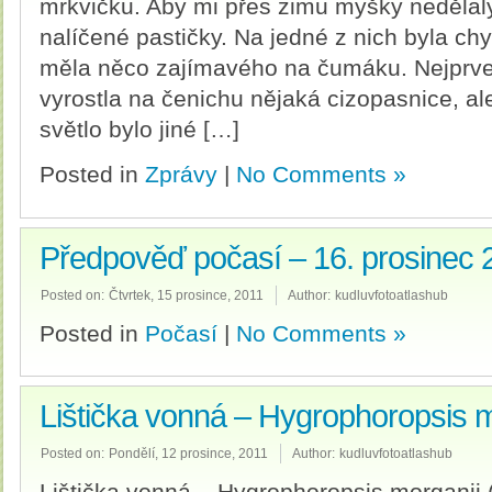
mrkvičku. Aby mi přes zimu myšky nedělal
nalíčené pastičky. Na jedné z nich byla ch
měla něco zajímavého na čumáku. Nejprve
vyrostla na čenichu nějaká cizopasnice, a
světlo bylo jiné […]
Posted in
Zprávy
|
No Comments »
Předpověď počasí – 16. prosinec 
Posted on:
Čtvrtek, 15 prosince, 2011
Author:
kudluvfotoatlashub
Posted in
Počasí
|
No Comments »
Lištička vonná – Hygrophoropsis m
Posted on:
Pondělí, 12 prosince, 2011
Author:
kudluvfotoatlashub
Lištička vonná – Hygrophoropsis morganii 