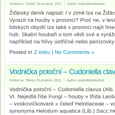
Posted on:
Čtvrtek, 29 prosince, 2011
Author:
kudluvfotoatlashub
Žďárský deník napsal: I v zimě lze na Žďá
Vyrazit na houby v prosinci? Proč ne, v lesí
lidských obydlí lze také v prosinci najít hn
hub. Skalní houbaři o tom vědí své a vyráže
například na hlívy ústřičné nebo penízovk
Posted in
Z tisku
|
No Comments »
Vodnička potoční – Cudoniella cla
Posted on:
Středa, 28 prosince, 2011
Author:
kudluvfotoatlashub
Vodnička potoční – Cudoniella clavus (Alb. 
VI. Nejedlá říše Fungi – houby » třída Leot
– voskovičkotvaré » čeleď Helotiaceae – 
synonyma Helotium aquatica (Lib.) Sacc.H