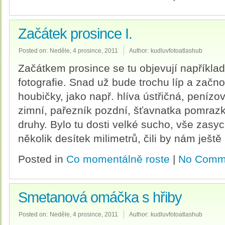
Začátek prosince I.
Posted on:
Neděle, 4 prosince, 2011
Author:
kudluvfotoatlashub
Začátkem prosince se tu objevují například 
fotografie. Snad už bude trochu líp a začn
houbičky, jako např. hlíva ústřičná, peníz
zimní, pařezník pozdní, šťavnatka pomrazk
druhy. Bylo tu dosti velké sucho, vše zasy
několik desítek milimetrů, čili by nám ještě
Posted in
Co momentálně roste
|
No Comm
Smetanová omáčka s hřiby
Posted on:
Neděle, 4 prosince, 2011
Author:
kudluvfotoatlashub