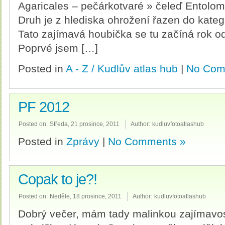
Agaricales – pečárkotvaré » čeleď Entolo
Druh je z hlediska ohrožení řazen do kateg
Tato zajímavá houbička se tu začíná rok od
Poprvé jsem […]
Posted in
A - Z / Kudlův atlas hub
|
No Com
PF 2012
Posted on:
Středa, 21 prosince, 2011
Author:
kudluvfotoatlashub
Posted in
Zprávy
|
No Comments »
Copak to je?!
Posted on:
Neděle, 18 prosince, 2011
Author:
kudluvfotoatlashub
Dobrý večer, mám tady malinkou zajímavos