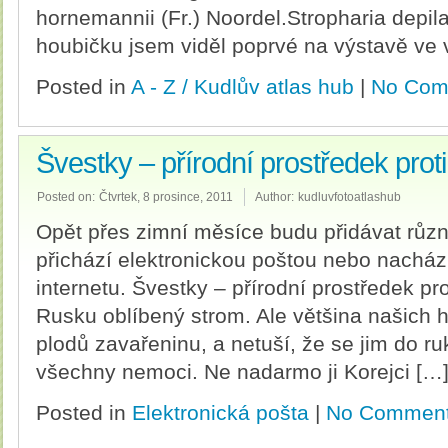
hornemannii (Fr.) Noordel.Stropharia depila
houbičku jsem viděl poprvé na výstavě ve 
Posted in
A - Z / Kudlův atlas hub
|
No Com
Švestky – přírodní prostředek prot
Posted on:
Čtvrtek, 8 prosince, 2011
Author:
kudluvfotoatlashub
Opět přes zimní měsíce budu přidávat různ
přichází elektronickou poštou nebo nacház
internetu. Švestky – přírodní prostředek pr
Rusku oblíbený strom. Ale většina našich h
plodů zavařeninu, a netuší, že se jim do r
všechny nemoci. Ne nadarmo ji Korejci […
Posted in
Elektronická pošta
|
No Comment