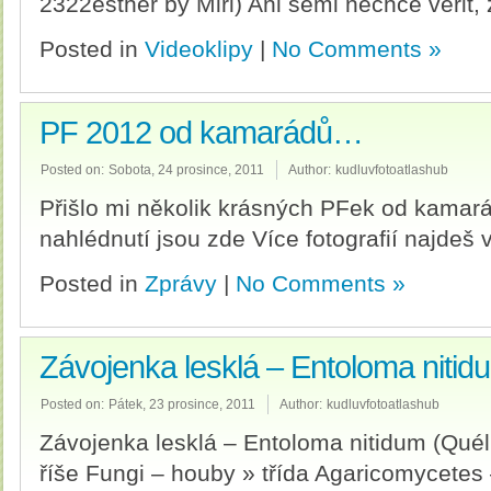
2322esther by Miri) Ani semi nechce věřit,
Posted in
Videoklipy
|
No Comments »
PF 2012 od kamarádů…
Posted on:
Sobota, 24 prosince, 2011
Author:
kudluvfotoatlashub
Přišlo mi několik krásných PFek od kamar
nahlédnutí jsou zde Více fotografií najdeš v
Posted in
Zprávy
|
No Comments »
Závojenka lesklá – Entoloma nitid
Posted on:
Pátek, 23 prosince, 2011
Author:
kudluvfotoatlashub
Závojenka lesklá – Entoloma nitidum (Quél.
říše Fungi – houby » třída Agaricomycetes 