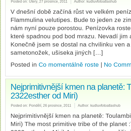
Posted on:
Úterý, 27 prosince, 2011
Author:
kudluvfotoatlashub
V dnešní době začíná růst ve velkém pen
Flammulina velutipes. Bude to jeden ze zi
nám nyní pouze porostou. Penízovka roste
které spadnou pod bod mrazu. Nevadí jim a
Konečně jsem se dostal na chvilinku ven a 
sametonožek, ušiseka jiných […]
Posted in
Co momentálně roste
|
No Comm
Nejprimitivnější kmen na planetě: T
2322esther od Miri)
Posted on:
Pondělí, 26 prosince, 2011
Author:
kudluvfotoatlashub
Nejprimitivnější kmen na planetě: Toulambi
Miri) The most primitive tribe of the planet