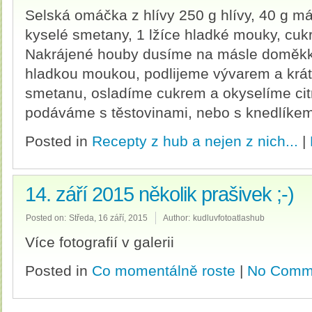
Selská omáčka z hlívy 250 g hlívy, 40 g más
kyselé smetany, 1 lžíce hladké mouky, cukr,
Nakrájené houby dusíme na másle doměkk
hladkou moukou, podlijeme vývarem a krá
smetanu, osladíme cukrem a okyselíme cit
podáváme s těstovinami, nebo s knedlíke
Posted in
Recepty z hub a nejen z nich...
|
14. září 2015 několik prašivek ;-)
Posted on:
Středa, 16 září, 2015
Author:
kudluvfotoatlashub
Více fotografií v galerii
Posted in
Co momentálně roste
|
No Comm