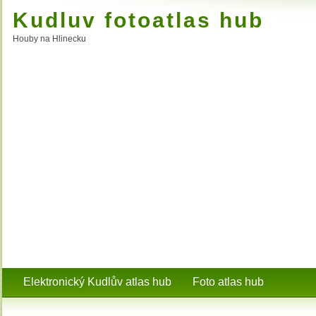
Kudluv fotoatlas hub
Houby na Hlinecku
Elektronický Kudlův atlas hub
Foto atlas hub