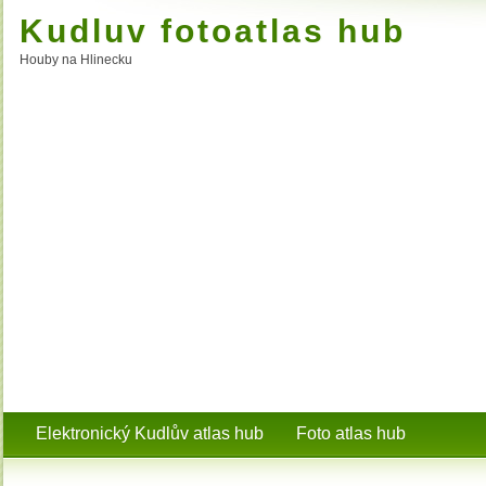
Kudluv fotoatlas hub
Houby na Hlinecku
Elektronický Kudlův atlas hub
Foto atlas hub