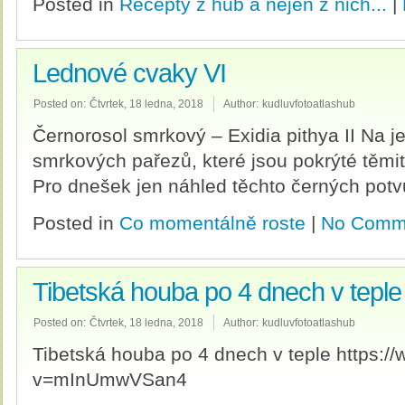
Posted in
Recepty z hub a nejen z nich...
|
Lednové cvaky VI
Posted on:
Čtvrtek, 18 ledna, 2018
Author:
kudluvfotoatlashub
Černorosol smrkový – Exidia pithya II Na j
smrkových pařezů, které jsou pokrýté těmi
Pro dnešek jen náhled těchto černých potv
Posted in
Co momentálně roste
|
No Comm
Tibetská houba po 4 dnech v teple
Posted on:
Čtvrtek, 18 ledna, 2018
Author:
kudluvfotoatlashub
Tibetská houba po 4 dnech v teple https:
v=mInUmwVSan4