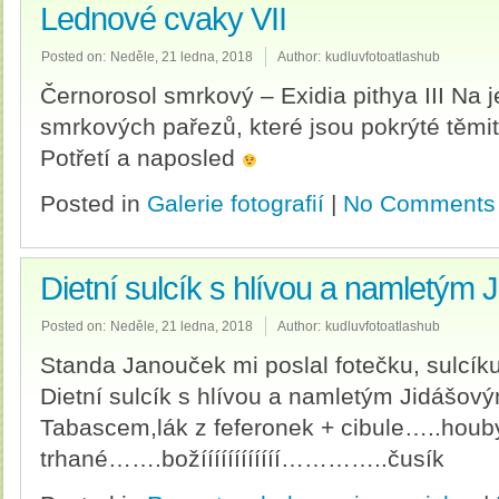
Lednové cvaky VII
Posted on:
Neděle, 21 ledna, 2018
Author:
kudluvfotoatlashub
Černorosol smrkový – Exidia pithya III Na 
smrkových pařezů, které jsou pokrýté těmi
Potřetí a naposled
Posted in
Galerie fotografií
|
No Comments
Dietní sulcík s hlívou a namletý
Posted on:
Neděle, 21 ledna, 2018
Author:
kudluvfotoatlashub
Standa Janouček mi poslal fotečku, sulcíku, k
Dietní sulcík s hlívou a namletým Jidášo
Tabascem,lák z feferonek + cibule…..houby
trhané…….božíííííííííííí…………..čusík