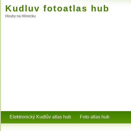
Kudluv fotoatlas hub
Houby na Hlinecku
Elektronický Kudlův atlas hub
Foto atlas hub