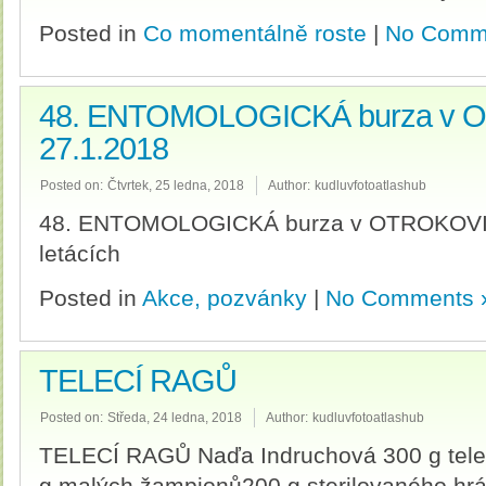
Posted in
Co momentálně roste
|
No Comm
48. ENTOMOLOGICKÁ burza v 
27.1.2018
Posted on:
Čtvrtek, 25 ledna, 2018
Author:
kudluvfotoatlashub
48. ENTOMOLOGICKÁ burza v OTROKOVICÍ
letácích
Posted in
Akce, pozvánky
|
No Comments 
TELECÍ RAGŮ
Posted on:
Středa, 24 ledna, 2018
Author:
kudluvfotoatlashub
TELECÍ RAGŮ Naďa Indruchová 300 g telec
g malých žampionů200 g sterilovaného hráš