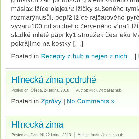
másla2 lžíce oleje1/2 lžičky sušeného tym
rozmarýnusůl, pepř2 lžíce rajčatového pyr
vývaru100 ml suchého červeného vína1 lží
sladké mleté papriky1 stroužek česneku 
pokrájíme na kostky […]
Posted in
Recepty z hub a nejen z nich...
|
Hlinecká zima podruhé
Posted on:
Středa, 24 ledna, 2018
Author:
kudluvfotoatlashub
Posted in
Zprávy
|
No Comments »
Hlinecká zima
Posted on:
Pondělí, 22 ledna, 2018
Author:
kudluvfotoatlashub