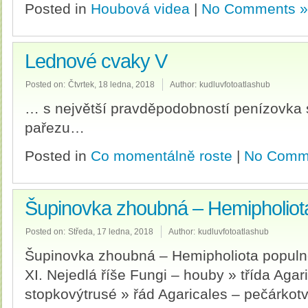
Posted in
Houbová videa
|
No Comments »
Lednové cvaky V
Posted on:
Čtvrtek, 18 ledna, 2018
Author:
kudluvfotoatlashub
… s největší pravděpodobností penízovk
pařezu…
Posted in
Co momentálně roste
|
No Comm
Šupinovka zhoubná – Hemipholiot
Posted on:
Středa, 17 ledna, 2018
Author:
kudluvfotoatlashub
Šupinovka zhoubná – Hemipholiota populne
XI. Nejedlá říše Fungi – houby » třída Aga
stopkovýtrusé » řád Agaricales – pečárkot