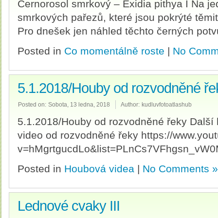
Černorosol smrkový – Exidia pithya I Na je
smrkových pařezů, které jsou pokrýté těmi
Pro dnešek jen náhled těchto černých potv
Posted in
Co momentálně roste
|
No Comm
5.1.2018/Houby od rozvodněné ře
Posted on:
Sobota, 13 ledna, 2018
Author:
kudluvfotoatlashub
5.1.2018/Houby od rozvodněné řeky Další 
video od rozvodněné řeky https://www.yo
v=hMgrtgucdLo&list=PLnCs7VFhgsn_vW
Posted in
Houbová videa
|
No Comments »
Lednové cvaky III