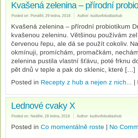
Kvašená zelenina – přírodní probi
Posted on:
Pondělí, 29 ledna, 2018
Author:
kudluvfotoatlashub
Kvašená zelenina – přírodní probiotikum D
kvašenou zeleninu. Většinou používám zelí,
červenou řepu, ale dá se použít cokoliv. 
okmínuji, promíchám, promačkám, nechám 
zelenina pustila vlastní šťávu, poté frknu 
pět dnů v teple a pak do sklenic, které […]
Posted in
Recepty z hub a nejen z nich...
|
Lednové cvaky X
Posted on:
Neděle, 28 ledna, 2018
Author:
kudluvfotoatlashub
Posted in
Co momentálně roste
|
No Comm