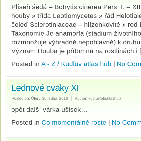
Plíseň šedá – Botrytis cinerea Pers. I. – XI
houby » třída Leotiomycetes » řád Helotial
čeleď Sclerotiniaceae – hlízenkovité » rod B
Taxonomie Je anamorfa (stadium životního 
rozmnožuje výhradně nepohlavně) k druhu B
Význam Houba je přítomná na rostlinách i 
Posted in
A - Z / Kudlův atlas hub
|
No Com
Lednové cvaky XI
Posted on:
Úterý, 30 ledna, 2018
Author:
kudluvfotoatlashub
opět další várka ušisek…
Posted in
Co momentálně roste
|
No Comm