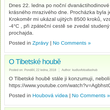
Dnes 22. ledna po noční dvanáctihodinové
krásného mrazivého dne. Procházka byla j
Krokoměr mi ukázal ujitých 8500 kroků, vzd
-4°C , při zpáteční cestě se zvedal studený 
prochajda.
Posted in
Zprávy
|
No Comments »
O Tibetské houbě
Posted on:
Pondělí, 22 ledna, 2018
Author:
kudluvfotoatlashub
O Tibetské houbě stále ji konzumuji, neboli 
https://www.youtube.com/watch?v=Agbhs
Posted in
Houbová videa
|
No Comments »