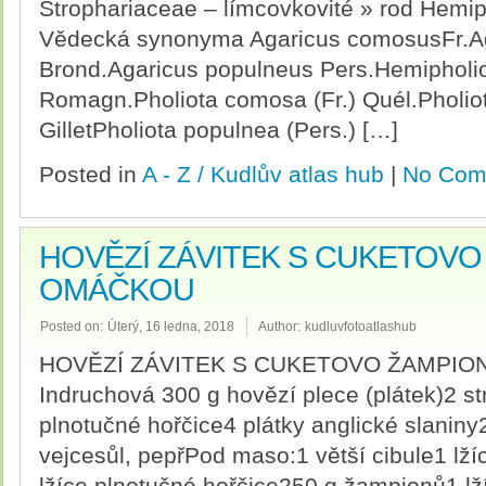
Strophariaceae – límcovkovité » rod Hemip
Vědecká synonyma Agaricus comosusFr.Ag
Brond.Agaricus populneus Pers.Hemipholio
Romagn.Pholiota comosa (Fr.) Quél.Pholiot
GilletPholiota populnea (Pers.) […]
Posted in
A - Z / Kudlův atlas hub
|
No Com
HOVĚZÍ ZÁVITEK S CUKETOV
OMÁČKOU
Posted on:
Úterý, 16 ledna, 2018
Author:
kudluvfotoatlashub
HOVĚZÍ ZÁVITEK S CUKETOVO ŽAMPI
Indruchová 300 g hovězí plece (plátek)2 s
plnotučné hořčice4 plátky anglické slanin
vejcesůl, pepřPod maso:1 větší cibule1 lž
lžíce plnotučné hořčice250 g žampionů1 l