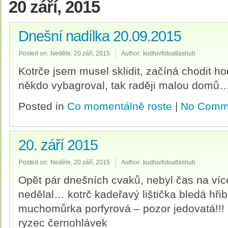
20 září, 2015
Dnešní nadílka 20.09.2015
Posted on:
Neděle, 20 září, 2015
Author:
kudluvfotoatlashub
Kotrče jsem musel sklidit, začíná chodit hod
někdo vybagroval, tak raději malou domů
Posted in
Co momentálně roste
|
No Comm
20. září 2015
Posted on:
Neděle, 20 září, 2015
Author:
kudluvfotoatlashub
Opět pár dnešních cvaků, nebyl čas na více
nedělal… kotrč kadeřavý lištička bledá hř
muchomůrka porfyrová – pozor jedovatá!!! ř
ryzec černohlávek