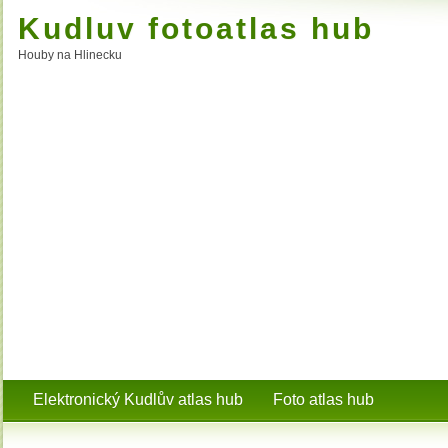
Kudluv fotoatlas hub
Houby na Hlinecku
Elektronický Kudlův atlas hub
Foto atlas hub