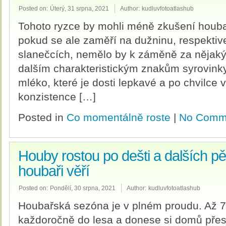
Posted on:
Úterý, 31 srpna, 2021
Author:
kudluvfotoatlashub
Tohoto ryzce by mohli méně zkušení houbaři
pokud se ale zaměří na dužninu, respektive
slanečcích, nemělo by k záměně za nějaký 
dalším charakteristickým znakům syrovinky 
mléko, které je dosti lepkavé a po chvilce 
konzistence […]
Posted in
Co momentálně roste
|
No Comm
Houby rostou po dešti a dalších p
houbaři věří
Posted on:
Pondělí, 30 srpna, 2021
Author:
kudluvfotoatlashub
Houbařská sezóna je v plném proudu. Až 7
každoročně do lesa a donese si domů pře