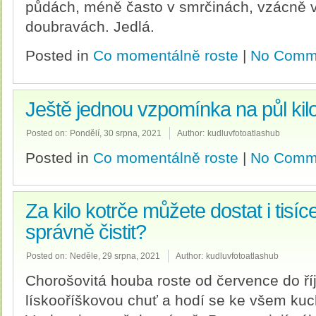
půdách, méně často v smrčinách, vzácně v
doubravách. Jedlá.
Posted in
Co momentálně roste
|
No Comm
Ještě jednou vzpomínka na půl kil
Posted on:
Pondělí, 30 srpna, 2021
Author:
kudluvfotoatlashub
Posted in
Co momentálně roste
|
No Comm
Za kilo kotrče můžete dostat i tisíc
správně čistit?
Posted on:
Neděle, 29 srpna, 2021
Author:
kudluvfotoatlashub
Chorošovitá houba roste od července do ř
lískooříškovou chuť a hodí se ke všem k