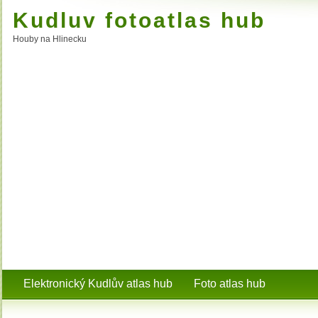
Kudluv fotoatlas hub
Houby na Hlinecku
Elektronický Kudlův atlas hub
Foto atlas hub