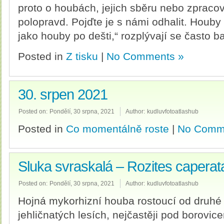
proto o houbách, jejich sběru nebo zpraco
polopravd. Pojďte je s námi odhalit. Houby 
jako houby po dešti,“ rozplývají se často b
Posted in
Z tisku
|
No Comments »
30. srpen 2021
Posted on:
Pondělí, 30 srpna, 2021
Author:
kudluvfotoatlashub
Posted in
Co momentálně roste
|
No Comm
Sluka svraskalá – Rozites caperat
Posted on:
Pondělí, 30 srpna, 2021
Author:
kudluvfotoatlashub
Hojná mykorhizní houba rostoucí od druhé 
jehličnatých lesích, nejčastěji pod borovic