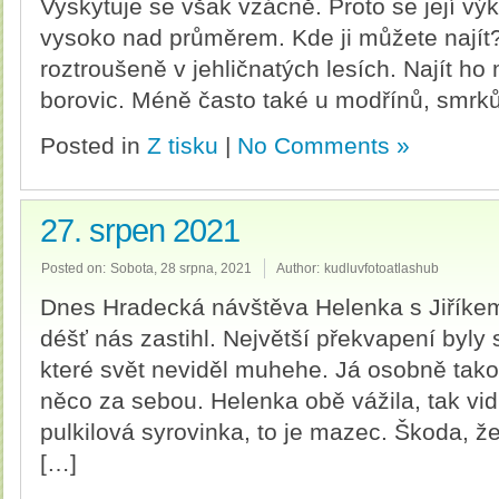
Vyskytuje se však vzácně. Proto se její v
vysoko nad průměrem. Kde ji můžete najít?
roztroušeně v jehličnatých lesích. Najít h
borovic. Méně často také u modřínů, smrků
Posted in
Z tisku
|
No Comments »
27. srpen 2021
Posted on:
Sobota, 28 srpna, 2021
Author:
kudluvfotoatlashub
Dnes Hradecká návštěva Helenka s Jiříkem
déšť nás zastihl. Největší překvapení byly
které svět neviděl muhehe. Já osobně tak
něco za sebou. Helenka obě vážila, tak vidí
pulkilová syrovinka, to je mazec. Škoda, že 
[…]