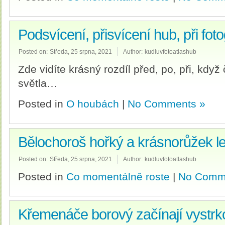
Podsvícení, přisvícení hub, při fot
Posted on:
Středa, 25 srpna, 2021
Author:
kudluvfotoatlashub
Zde vidíte krásný rozdíl před, po, při, když
světla…
Posted in
O houbách
|
No Comments »
Bělochoroš hořký a krásnorůžek l
Posted on:
Středa, 25 srpna, 2021
Author:
kudluvfotoatlashub
Posted in
Co momentálně roste
|
No Comm
Křemenáče borový začínají vystrk