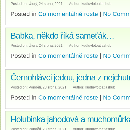
Posted on:
Úterý, 24 srpna, 2021
Author:
kudluvfotoatlashub
Posted in
Co momentálně roste
|
No Comm
Babka, někdo říká sameťák…
Posted on:
Úterý, 24 srpna, 2021
Author:
kudluvfotoatlashub
Posted in
Co momentálně roste
|
No Comm
Černohlávci jedou, jedna z nejchu
Posted on:
Pondělí, 23 srpna, 2021
Author:
kudluvfotoatlashub
Posted in
Co momentálně roste
|
No Comm
Holubinka jahodová a muchomůrk
Posted on:
Pondělí, 23 srpna, 2021
Author:
kudluvfotoatlashub