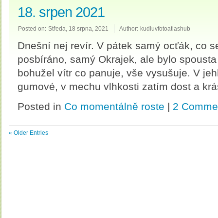
18. srpen 2021
Posted on:
Středa, 18 srpna, 2021
Author:
kudluvfotoatlashub
Dnešní nej revír. V pátek samý ocťák, co s
posbíráno, samý Okrajek, ale bylo spousta
bohužel vítr co panuje, vše vysušuje. V jeh
gumové, v mechu vlhkosti zatím dost a k
Posted in
Co momentálně roste
|
2 Comme
« Older Entries