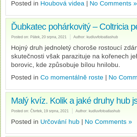
Posted in
Houbová videa
|
No Comments »
Ďubkatec pohárkovitý – Coltricia p
Posted on:
Pátek, 20 srpna, 2021
Author:
kudluvfotoatlashub
Hojný druh jednoletý choroše rostoucí zdá
skutečnosti však parazituje na kořenech jeh
borovic, kde způsobuje bílou hnilobu.
Posted in
Co momentálně roste
|
No Comm
Malý kvíz. Kolik a jaké druhy hub js
Posted on:
Čtvrtek, 19 srpna, 2021
Author:
kudluvfotoatlashub
Posted in
Určování hub
|
No Comments »