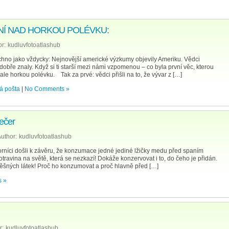
… NENÍ NAD HORKOU POLÉVKU:
r:
kudluvfotoatlashub
echno jako vždycky: Nejnovější americké výzkumy objevily Ameriku. Vědci
dobře znaly. Když si ti starší mezi námi vzpomenou – co byla první věc, kterou
 ale horkou polévku. Tak za prvé: vědci přišli na to, že vývar z […]
ká pošta
|
No Comments »
ečer
uthor:
kudluvfotoatlashub
íci došli k závěru, že konzumace jedné jediné lžičky medu před spaním
travina na světě, která se nezkazí! Dokáže konzervovat i to, do čeho je přidán.
ěšných látek! Proč ho konzumovat a proč hlavně před […]
 »
r:
kudluvfotoatlashub