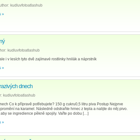
uthor:
kudluvfotoatlashub
 »
ený
hor:
kudluvfotoatlashub
le i v lesích tyto dvě zajímavé rostlinky hnilák a náprstník
 »
 mrazivých dnech
r:
kudluvfotoatlashub
 dnech Co k přípravě potřebujete? 150 g cukru0,5 litru piva Postup Nejprve
romění na karamel. Následně odstraňte hrnec z tepla a nalijte do něj pivo.
 aby se ingredience pěkně spojily. Vařte po dobu […]
 »