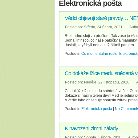
Elektronická pošta
Vědci objevují staré pravdy
Posted on:
Středa, 24 února, 2021
Autho
Rozhodně stojí za přečtení! Tak zase je vš
„odhalili“ něco, co naše babičky a maminky 
dostali, když byli nemocní? Nikoli paralen –
Posted in
Co momentálně roste
,
Elektronic
Co dokáže lžíce medu snědená v
Posted on:
Neděle, 22 listopadu, 2020
A
Co dokáže lžíce medu snědená večer Odborn
dokáže s naším tělem divy! Med je jediná po
A vedle toho obsahuje spoustu zdraví prosp
Posted in
Elektronická pošta
|
No Comments
K navození zimní nálady
Posted on:
Sobota, 1 února, 2020
Autho