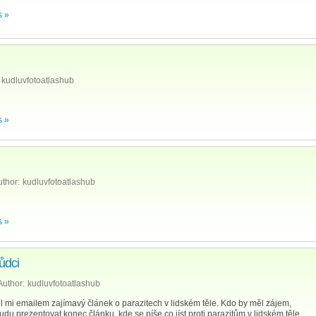
 »
kudluvfotoatlashub
 »
uthor:
kudluvfotoatlashub
 »
kůdci
Author:
kudluvfotoatlashub
šel mi emailem zajímavý článek o parazitech v lidském těle. Kdo by měl zájem,
du prezentovat konec článku, kde se píše co jíst proti parazitům v lidském těle.