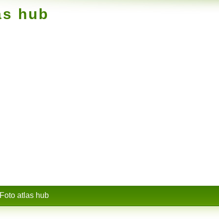
as hub
Foto atlas hub