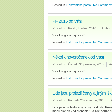
Posted in
Elektronická pošta
|
No Comments
PF 2016 od Vás!
Posted on:
Pátek, 1 ledna, 2016
Author:
Více fotografií najdeš ZDE
Posted in
Elektronická pošta
|
No Comments
Několik novoročenek od Vás!
Posted on:
Čtvrtek, 31 prosince, 2015
A
Více fotografií najdeš ZDE
Posted in
Elektronická pošta
|
No Comments
Lidé jsou prolezlí červy a jinými š
Posted on:
Pondělí, 20 července, 2015
Lidé jsou prolezlí červy a jinými škůdci Při
mohu článek v txt přeposlat. Já zde pouze bu