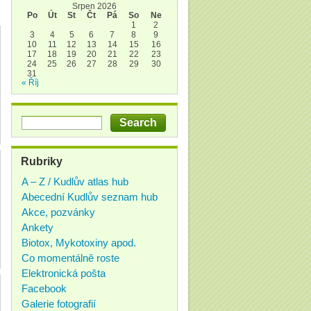
Srpen 2026
Po
Út
St
Čt
Pá
So
Ne
1
2
3
4
5
6
7
8
9
10
11
12
13
14
15
16
17
18
19
20
21
22
23
24
25
26
27
28
29
30
31
« Říj
Rubriky
A – Z / Kudlův atlas hub
Abecední Kudlův seznam hub
Akce, pozvánky
Ankety
Biotox, Mykotoxiny apod.
Co momentálně roste
Elektronická pošta
Facebook
Galerie fotografií