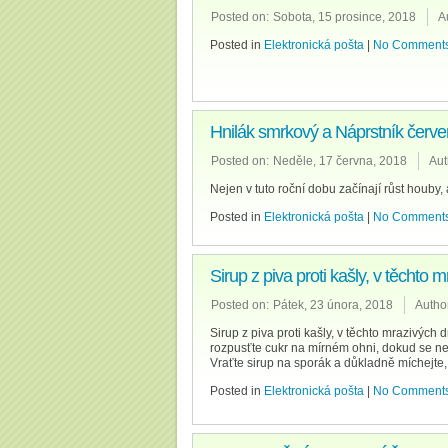
Posted on:
Sobota, 15 prosince, 2018
A
Posted in
Elektronická pošta
|
No Comments
Hnilák smrkový a Náprstník červ
Posted on:
Neděle, 17 června, 2018
Aut
Nejen v tuto roční dobu začínají růst houby, a
Posted in
Elektronická pošta
|
No Comments
Sirup z piva proti kašly, v těchto
Posted on:
Pátek, 23 února, 2018
Autho
Sirup z piva proti kašly, v těchto mrazivých
rozpusťte cukr na mírném ohni, dokud se nep
Vraťte sirup na sporák a důkladně míchejte,
Posted in
Elektronická pošta
|
No Comments