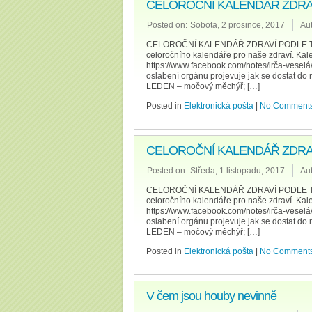
CELOROČNÍ KALENDÁŘ ZDRAVÍ
Posted on:
Sobota, 2 prosince, 2017
Aut
CELOROČNÍ KALENDÁŘ ZDRAVÍ PODLE TČM –
celoročního kalendáře pro naše zdraví
https://www.facebook.com/notes/irča-vese
oslabení orgánu projevuje jak se dostat d
LEDEN – močový měchýř; […]
Posted in
Elektronická pošta
|
No Comments
CELOROČNÍ KALENDÁŘ ZDRAV
Posted on:
Středa, 1 listopadu, 2017
Aut
CELOROČNÍ KALENDÁŘ ZDRAVÍ PODLE TČM –
celoročního kalendáře pro naše zdraví
https://www.facebook.com/notes/irča-vese
oslabení orgánu projevuje jak se dostat d
LEDEN – močový měchýř; […]
Posted in
Elektronická pošta
|
No Comments
V čem jsou houby nevinně