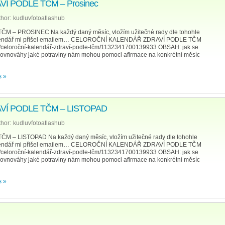
 PODLE TČM – Prosinec
hor:
kudluvfotoatlashub
 PROSINEC Na každý daný měsíc, vložím užitečné rady dle tohohle
. Kalendář mi přišel emailem… CELOROČNÍ KALENDÁŘ ZDRAVÍ PODLE TČM
lá/celoroční-kalendář-zdraví-podle-tčm/1132341700139933 OBSAH: jak se
o rovnováhy jaké potraviny nám mohou pomoci afirmace na konkrétní měsíc
 »
Í PODLE TČM – LISTOPAD
hor:
kudluvfotoatlashub
 LISTOPAD Na každý daný měsíc, vložím užitečné rady dle tohohle
. Kalendář mi přišel emailem… CELOROČNÍ KALENDÁŘ ZDRAVÍ PODLE TČM
lá/celoroční-kalendář-zdraví-podle-tčm/1132341700139933 OBSAH: jak se
o rovnováhy jaké potraviny nám mohou pomoci afirmace na konkrétní měsíc
 »