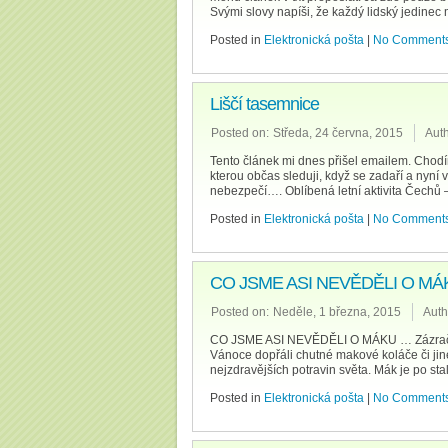
Svými slovy napíši, že každý lidský jedinec 
Posted in
Elektronická pošta
|
No Comments
Liščí tasemnice
Posted on:
Středa, 24 června, 2015
Auth
Tento článek mi dnes přišel emailem. Chodím
kterou občas sleduji, když se zadaří a nyní 
nebezpečí…. Oblíbená letní aktivita Čechů –
Posted in
Elektronická pošta
|
No Comments
CO JSME ASI NEVĚDĚLI O M
Posted on:
Neděle, 1 března, 2015
Auth
CO JSME ASI NEVĚDĚLI O MÁKU … Zázračné ú
Vánoce dopřáli chutné makové koláče či jin
nejzdravějších potravin světa. Mák je po stale
Posted in
Elektronická pošta
|
No Comments