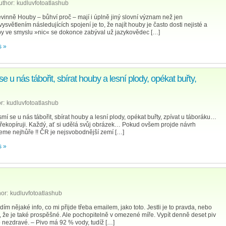
uthor:
kudluvfotoatlashub
vinně Houby – bůhví proč – mají i úplně jiný slovní význam než jen
větlením následujících spojení je to, že najít houby je často dosti nejisté a
y ve smyslu »nic« se dokonce zabýval už jazykovědec […]
 »
 u nás tábořit, sbírat houby a lesní plody, opékat buřty,
r:
kudluvfotoatlashub
í se u nás tábořit, sbírat houby a lesní plody, opékat buřty, zpívat u táboráku…
e překopíruji. Každý, ať si udělá svůj obrázek… Pokud ovšem projde návrh
eme nejhůře !! ČR je nejsvobodnější zemí […]
 »
or:
kudluvfotoatlashub
 nějaké info, co mi přijde třeba emailem, jako toto. Jestli je to pravda, nebo
e je také prospěšné. Ale pochopitelně v omezené míře. Vypít denně deset piv
to nezdravé. – Pivo má 92 % vody, tudíž […]