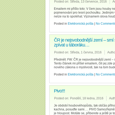
Posted on:
Středa, 13 července, 2016
A
Emailem mi přišlo toto: V čem jsou houby ne
pojmenování pro lesní pochoutku. Jediným vys
nelze na to spoléhat. Významem slova houb
Posted in
Elektronická pošta
|
No Comments
ČR je nejsvobodnější zemí – smí se
zpívat u táboráku…
Posted on:
Středa, 1 června, 2016
Autho
Předmět: FW: ČR je nejsvobodnější zemí – sm
Tento článek mi přišel emailem, čili jej zd
nového zákona o myslivosti, tak na tom bud
Posted in
Elektronická pošta
|
No Comments
Pivo!!!
Posted on:
Pondělí, 18 ledna, 2016
Auth
Je období houbovéhopůstu, tak občás přihodím
kachna, posuďte sami…. PIVO Samozřejmě, ž
je hloupost. Motáte se, přiberete a ještě je 