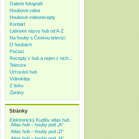
Galerie fotografií
Houbová videa
Houbové videorecepty
Kontakt
Latinské názvy hub od A-Z
Na houby s Českou televizí
O houbách
Počasí
Recepty z hub a nejen z nich…
Televize
Určování hub
Videoklipy
Z tisku
Zprávy
Stránky
Elektronický Kudlův atlas hub
Atlas hub – houby pod „A“
Atlas hub – houby pod „D“
Atlas hub – houby pod „H“