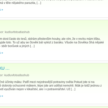
má v těle nějakého parazita, […]
 »
or:
kudluvfotoatlashub
 dost často do lesů, sbírám především houby, ale vím, že v revíru mám lišku,
vyjde toto. To už aby se člověk bál vylézt z baráku. Všude na člověka číhá nějaké
 sběr borůvek a jiných […]
 »
ÁKU …
or:
kudluvfotoatlashub
činky máku: Patří mezi nejzdravější potraviny světa Pokud jste si na
é dobroty ochucené mákem, lépe jste ani udělat nemohli. Mák je totiž jednou z
tí využíván nejen v lékařství, ale i v potravinářství. Už […]
 »