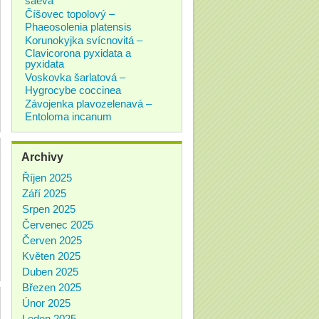
Číšovec topolový –
Phaeosolenia platensis
Korunokyjka svícnovitá –
Clavicorona pyxidata a
pyxidata
Voskovka šarlatová –
Hygrocybe coccinea
Závojenka plavozelenavá –
Entoloma incanum
Archivy
Říjen 2025
Září 2025
Srpen 2025
Červenec 2025
Červen 2025
Květen 2025
Duben 2025
Březen 2025
Únor 2025
Leden 2025