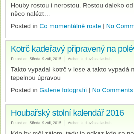
Houby rostou i nerostou. Rostou daleko od
něco nalézt…
Posted in
Co momentálně roste
|
No Comm
Kotrč kadeřavý připravený na polév
Posted on:
Středa, 9 září, 2015
Author:
kudluvfotoatlashub
Takto vypadal kotrč v lese a takto vypadá 
tepelnou úpravou
Posted in
Galerie fotografií
|
No Comments
Houbařský stolní kalendář 2016
Posted on:
Středa, 9 září, 2015
Author:
kudluvfotoatlashub
Kdo by měl zájem, tady je odkaz kde se ne