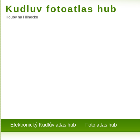
Kudluv fotoatlas hub
Houby na Hlinecku
Elektronický Kudlův atlas hub
Foto atlas hub