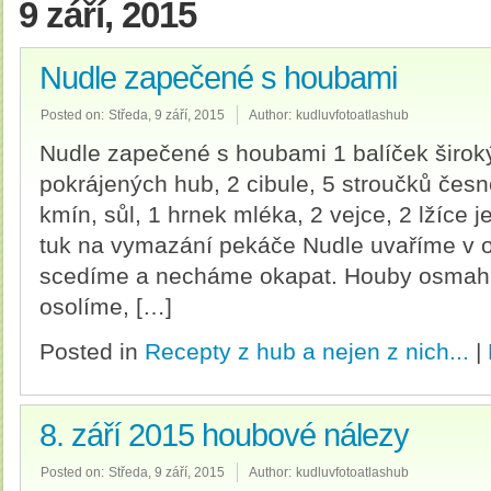
9 září, 2015
Nudle zapečené s houbami
Posted on:
Středa, 9 září, 2015
Author:
kudluvfotoatlashub
Nudle zapečené s houbami 1 balíček široký
pokrájených hub, 2 cibule, 5 stroučků česne
kmín, sůl, 1 hrnek mléka, 2 vejce, 2 lžíce 
tuk na vymazání pekáče Nudle uvaříme v 
scedíme a necháme okapat. Houby osmah
osolíme, […]
Posted in
Recepty z hub a nejen z nich...
|
8. září 2015 houbové nálezy
Posted on:
Středa, 9 září, 2015
Author:
kudluvfotoatlashub