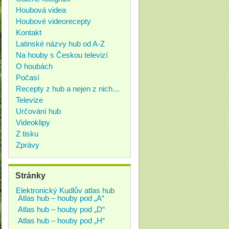
Houbová videa
Houbové videorecepty
Kontakt
Latinské názvy hub od A-Z
Na houby s Českou televizí
O houbách
Počasí
Recepty z hub a nejen z nich…
Televize
Určování hub
Videoklipy
Z tisku
Zprávy
Stránky
Elektronický Kudlův atlas hub
Atlas hub – houby pod „A“
Atlas hub – houby pod „D“
Atlas hub – houby pod „H“