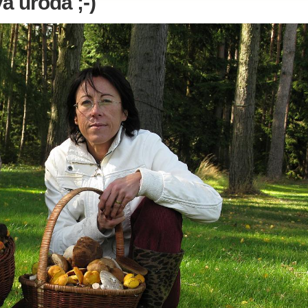
á úroda ;-)