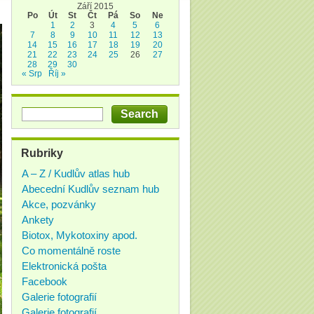
Září 2015
Po
Út
St
Čt
Pá
So
Ne
1
2
3
4
5
6
7
8
9
10
11
12
13
14
15
16
17
18
19
20
21
22
23
24
25
26
27
28
29
30
« Srp
Říj »
Rubriky
A – Z / Kudlův atlas hub
Abecední Kudlův seznam hub
Akce, pozvánky
Ankety
Biotox, Mykotoxiny apod.
Co momentálně roste
Elektronická pošta
Facebook
Galerie fotografií
Galerie fotografií