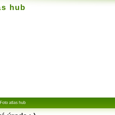
as hub
Foto atlas hub