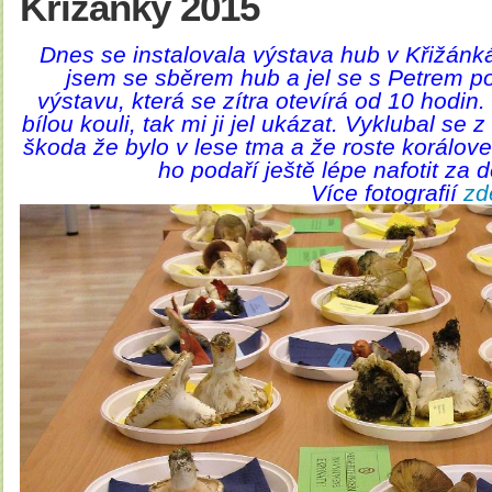
Křižánky 2015
Dnes se instalovala výstava hub v Křižánk
jsem se sběrem hub a jel se s Petrem p
výstavu, která se zítra otevírá od 10 hodin.
bílou kouli, tak mi ji jel ukázat. Vyklubal se 
škoda že bylo v lese tma a že roste korálo
ho podaří ještě lépe nafotit za
Více fotografií
zd