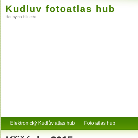
Kudluv fotoatlas hub
Houby na Hlinecku
Elektronický Kudlův atlas hub
Foto atlas hub