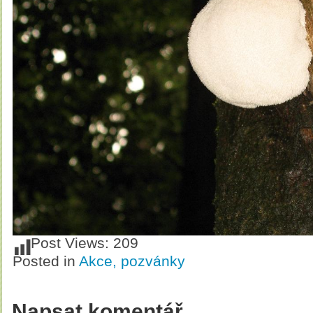
Post Views:
209
Posted in
Akce, pozvánky
Napsat komentář