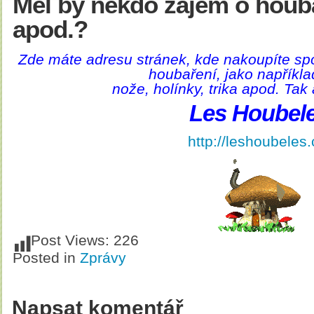
Měl by někdo zájem o hou
apod.?
Zde máte adresu stránek, kde nakoupíte sp
houbaření, jako napříkla
nože, holínky, trika apod. Tak 
Les Houbel
http://leshoubeles.
Post Views:
226
Posted in
Zprávy
Napsat komentář