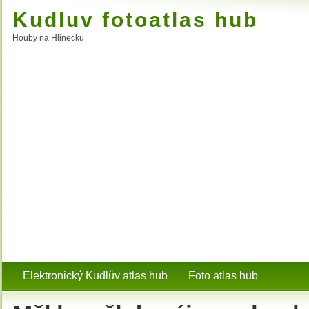
Kudluv fotoatlas hub
Houby na Hlinecku
Elektronický Kudlův atlas hub
Foto atlas hub