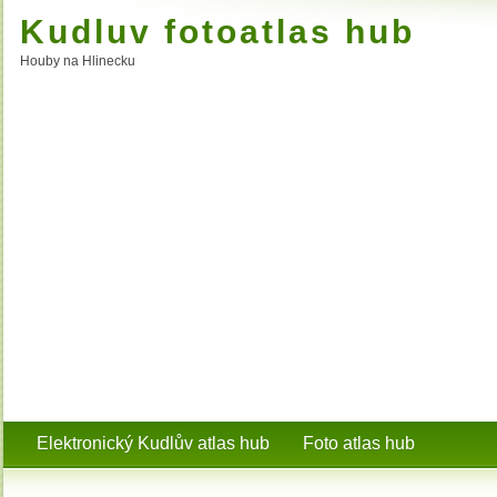
Kudluv fotoatlas hub
Houby na Hlinecku
Elektronický Kudlův atlas hub
Foto atlas hub