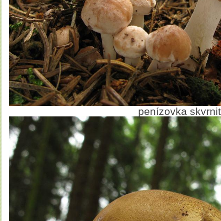
penízovka skvrni