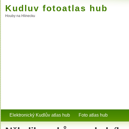
Kudluv fotoatlas hub
Houby na Hlinecku
Elektronický Kudlův atlas hub
Foto atlas hub