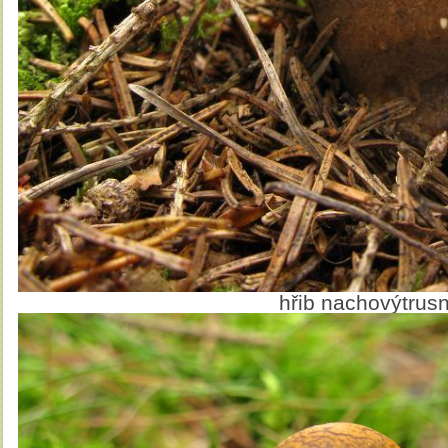
hřib nachovýtrus