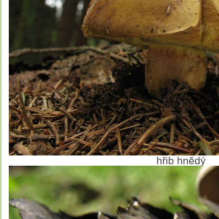
hřib hnědý