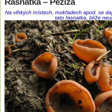
Řasnatka – Peziza
Na vlhkých místech, mokřadech apod. se daj
tato řasnatka, blíže n