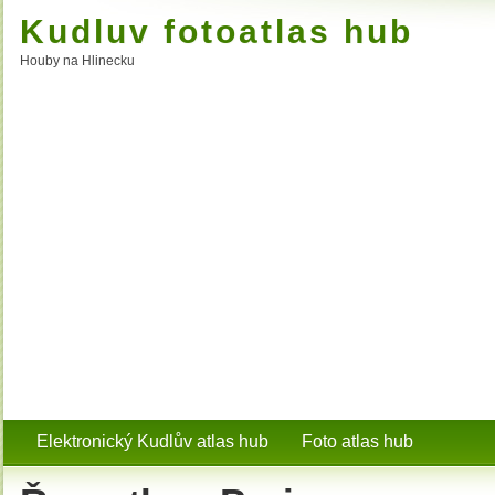
Kudluv fotoatlas hub
Houby na Hlinecku
Elektronický Kudlův atlas hub
Foto atlas hub