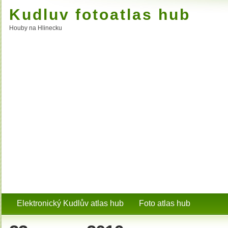
Kudluv fotoatlas hub
Houby na Hlinecku
Elektronický Kudlův atlas hub
Foto atlas hub