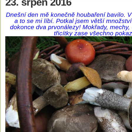
23. srpen 2016
Dnešní den mě konečně houbaření bavilo. V k
a to se mi líbí. Potkal jsem větší množstv
dokonce dva prvonálezy! Mokřady, mechy, c
třicítky zase všechno poka