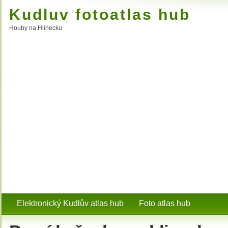
Kudluv fotoatlas hub
Houby na Hlinecku
Elektronický Kudlův atlas hub
Foto atlas hub