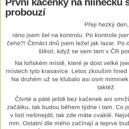
První kačenky na hlinecku 
probouzí
Přeji hezký den,
ráno jsem šel na kontrolu. Po kontrole jsem
čeho?! Čtrnáct dnů jsem ležel jak lazar. Po 
štěstí, když se sem tam v ČR po
Na loňském místě, které je dost velké jse
místech tyto krasavice. Letos zkouším hned
Na druhém už se klubalo asi osm miminek.
taktéž.
Čtvrté a páté ještě bez kačenek ani smržů
začátku, tak budou během týdne i tam. Co js
v listí nešmejdil, tak zde máte cvaklé. Nej
mm. Ostatní dle mého začínají a teprve bud