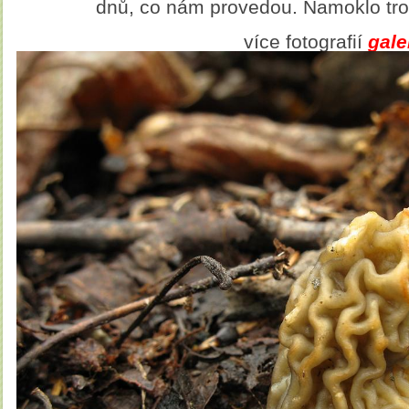
dnů, co nám provedou. Namoklo troc
více fotografií
galer