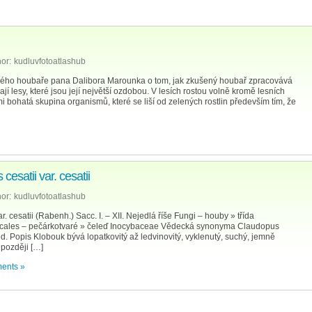
or:
kudluvfotoatlashub
ivého houbaře pana Dalibora Marounka o tom, jak zkušený houbař zpracovává
jí lesy, které jsou její největší ozdobou. V lesích rostou volně kromě lesních
i bohatá skupina organismů, které se liší od zelených rostlin především tím, že
esatii var. cesatii
or:
kudluvfotoatlashub
. cesatii (Rabenh.) Sacc. I. – XII. Nejedlá říše Fungi – houby » třída
ricales – pečárkotvaré » čeleď Inocybaceae Vědecká synonyma Claudopus
ed. Popis Klobouk bývá lopatkovitý až ledvinovitý, vyklenutý, suchý, jemně
 později […]
ents »