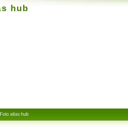
as hub
Foto atlas hub