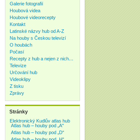
Galerie fotografií
Houbová videa
Houbové videorecepty
Kontakt
Latinské názvy hub od A-Z
Na houby s Českou televizí
O houbách
Počasí
Recepty z hub a nejen z nich…
Televize
Určování hub
Videoklipy
Z tisku
Zprávy
Stránky
Elektronický Kudlův atlas hub
Atlas hub – houby pod „A“
Atlas hub – houby pod „D“
Atlas hub – houby pod „H“