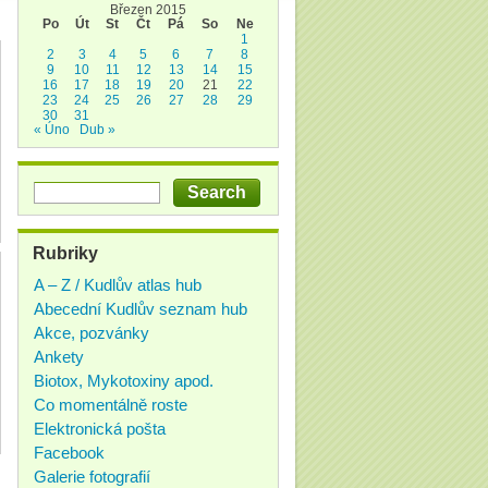
Březen 2015
Po
Út
St
Čt
Pá
So
Ne
1
2
3
4
5
6
7
8
9
10
11
12
13
14
15
16
17
18
19
20
21
22
23
24
25
26
27
28
29
30
31
« Úno
Dub »
Rubriky
A – Z / Kudlův atlas hub
Abecední Kudlův seznam hub
Akce, pozvánky
Ankety
Biotox, Mykotoxiny apod.
Co momentálně roste
Elektronická pošta
Facebook
Galerie fotografií