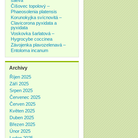
Číšovec topolový –
Phaeosolenia platensis
Korunokyjka svícnovitá –
Clavicorona pyxidata a
pyxidata
Voskovka šarlatová –
Hygrocybe coccinea
Závojenka plavozelenavá –
Entoloma incanum
Archivy
Říjen 2025
Září 2025
Srpen 2025
Červenec 2025
Červen 2025
Květen 2025
Duben 2025
Březen 2025
Únor 2025
Leden 2025