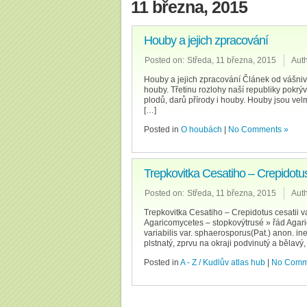
11 března, 2015
Houby a jejich zpracování
Posted on:
Středa, 11 března, 2015
Auth
Houby a jejich zpracování Článek od vášn
houby. Třetinu rozlohy naší republiky pokrýva
plodů, darů přírody i houby. Houby jsou velm
[…]
Posted in
O houbách
|
No Comments »
Trepkovitka Cesatiho – Crepidotus c
Posted on:
Středa, 11 března, 2015
Auth
Trepkovitka Cesatiho – Crepidotus cesatii var
Agaricomycetes – stopkovýtrusé » řád Aga
variabilis var. sphaerosporus(Pat.) anon. in
plstnatý, zprvu na okraji podvinutý a bělavý,
Posted in
A - Z / Kudlův atlas hub
|
No Comm