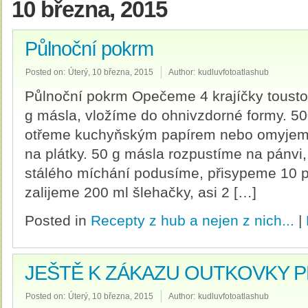
10 března, 2015
Půlnoční pokrm
Posted on:
Úterý, 10 března, 2015
Author:
kudluvfotoatlashub
Půlnoční pokrm Opečeme 4 krajíčky tousto
g másla, vložíme do ohnivzdorné formy. 5
otřeme kuchyňským papírem nebo omyjeme
na plátky. 50 g másla rozpustíme na pánv
stálého míchání podusíme, přisypeme 10 po
zalijeme 200 ml šlehačky, asi 2 […]
Posted in
Recepty z hub a nejen z nich...
|
JEŠTĚ K ZÁKAZU OUTKOVKY 
Posted on:
Úterý, 10 března, 2015
Author:
kudluvfotoatlashub