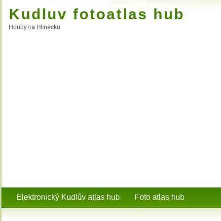
Kudluv fotoatlas hub
Houby na Hlinecku
Elektronický Kudlův atlas hub
Foto atlas hub