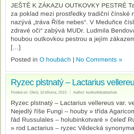
JEŠTĚ K ZÁKAZU OUTKOVKY PESTRÉ Tato
za poklad mezi prostředky tradiční čínské 
nazývá „tráva Říše nebes“. V Meduňce čísl
zdravé oči“ zabývá MUDr. Ludmila Bendová 
houbou outkovkou pestrou a jejím zákazem
[…]
Posted in
O houbách
|
No Comments »
Ryzec plstnatý – Lactarius vellereu
Posted on:
Úterý, 10 března, 2015
Author:
kudluvfotoatlashub
Ryzec plstnatý – Lactarius vellereus var. vell
Nejedlý říše Fungi – houby » třída Agaric
řád Russulales – holubinkotvaré » čeleď R
» rod Lactarius – ryzec Vědecká synonyma