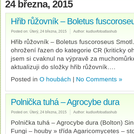
24 března, 2015
Hřib růžovník – Boletus fuscorose
Posted on:
Úterý, 24 března, 2015
Author:
kudluvfotoatlashub
Hřib růžovník – Boletus fuscoroseus Smotl.
ohrožení řazen do kategorie CR (kriticky o
jsem si cvaknul na výpravě za muchomůrko
aktualizuji do složky hřib růžovník….
Posted in
O houbách
|
No Comments »
Polnička tuhá – Agrocybe dura
Posted on:
Úterý, 24 března, 2015
Author:
kudluvfotoatlashub
Polnička tuhá – Agrocybe dura (Bolton) Sing
Fungi – houby » třída Agaricomycetes – st