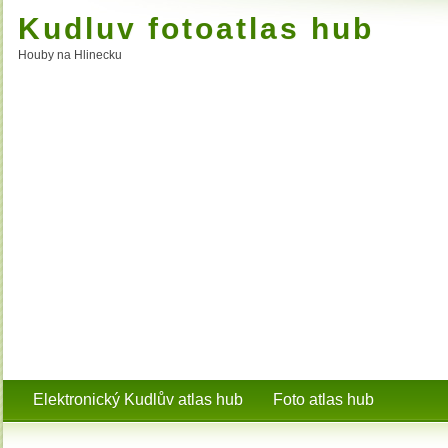
Kudluv fotoatlas hub
Houby na Hlinecku
Elektronický Kudlův atlas hub
Foto atlas hub