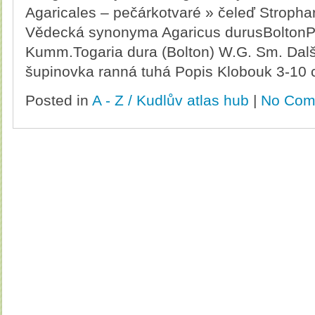
Agaricales – pečárkotvaré » čeleď Stropha
Vědecká synonyma Agaricus durusBoltonPho
Kumm.Togaria dura (Bolton) W.G. Sm. Dalš
šupinovka ranná tuhá Popis Klobouk 3-10 
Posted in
A - Z / Kudlův atlas hub
|
No Com