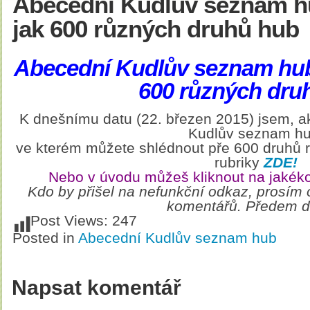
Abecední Kudlův seznam h
jak 600 různých druhů hub
Abecední Kudlův seznam hub
600 různých dru
K dnešnímu datu (22. březen 2015) jsem, ak
Kudlův seznam hu
ve kterém můžete shlédnout pře 600 druhů 
rubriky
ZDE!
Nebo v úvodu můžeš kliknout na jaké
Kdo by přišel na nefunkční odkaz, prosím 
komentářů. Předem dě
Post Views:
247
Posted in
Abecední Kudlův seznam hub
Napsat komentář