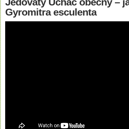
Jedovatý Ucháč obecný – j
Gyromitra esculenta