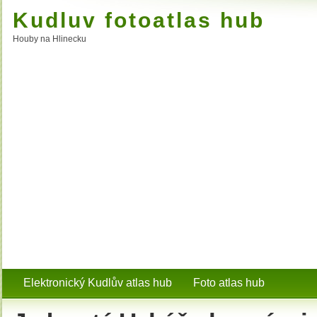
Kudluv fotoatlas hub
Houby na Hlinecku
Elektronický Kudlův atlas hub
Foto atlas hub