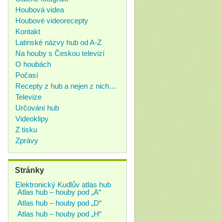
Houbová videa
Houbové videorecepty
Kontakt
Latinské názvy hub od A-Z
Na houby s Českou televizí
O houbách
Počasí
Recepty z hub a nejen z nich…
Televize
Určování hub
Videoklipy
Z tisku
Zprávy
Stránky
Elektronický Kudlův atlas hub
Atlas hub – houby pod „A“
Atlas hub – houby pod „D“
Atlas hub – houby pod „H“