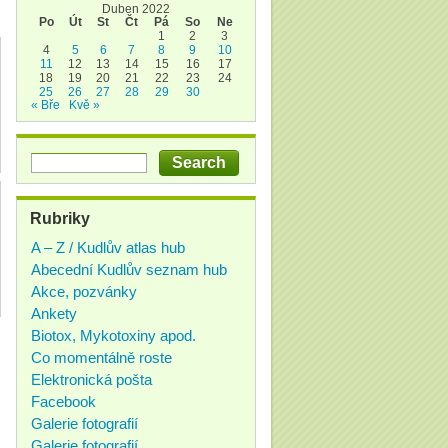
Duben 2022
Po
Út
St
Čt
Pá
So
Ne
1
2
3
4
5
6
7
8
9
10
11
12
13
14
15
16
17
18
19
20
21
22
23
24
25
26
27
28
29
30
« Bře
Kvě »
Rubriky
A – Z / Kudlův atlas hub
Abecední Kudlův seznam hub
Akce, pozvánky
Ankety
Biotox, Mykotoxiny apod.
Co momentálně roste
Elektronická pošta
Facebook
Galerie fotografií
Galerie fotografií