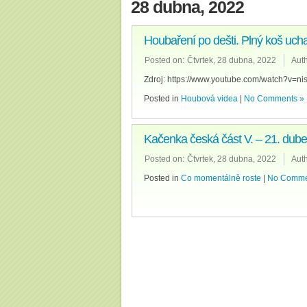
28 dubna, 2022
Houbaření po dešti. Plný koš ucha
Posted on:
Čtvrtek, 28 dubna, 2022
Auth
Zdroj: https://www.youtube.com/watch?v=
Posted in
Houbová videa
|
No Comments »
Kačenka česká část V. – 21. dub
Posted on:
Čtvrtek, 28 dubna, 2022
Auth
Posted in
Co momentálně roste
|
No Comme