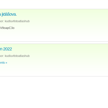
 jidášova.
or:
kudluvfotoatlashub
nisV9oapC3o
en 2022
or:
kudluvfotoatlashub
nts »