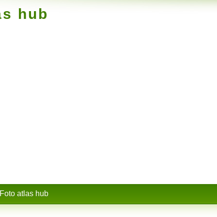
as hub
Foto atlas hub