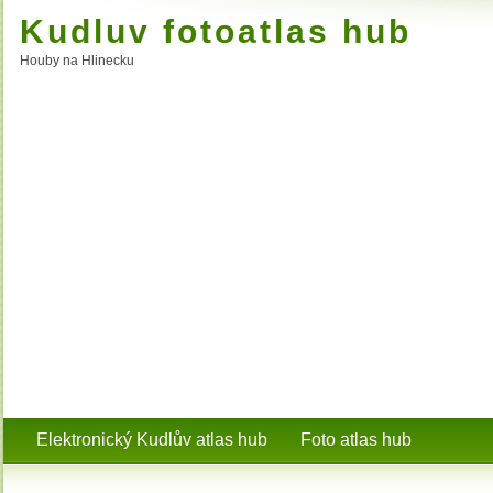
Kudluv fotoatlas hub
Houby na Hlinecku
Elektronický Kudlův atlas hub
Foto atlas hub