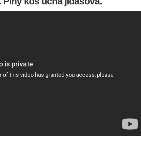
. Plný koš ucha jidášova.