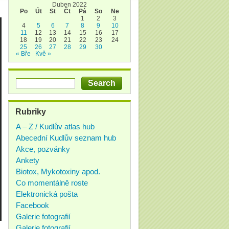
Duben 2022
Po
Út
St
Čt
Pá
So
Ne
1
2
3
4
5
6
7
8
9
10
11
12
13
14
15
16
17
18
19
20
21
22
23
24
25
26
27
28
29
30
« Bře
Kvě »
Rubriky
A – Z / Kudlův atlas hub
Abecední Kudlův seznam hub
Akce, pozvánky
Ankety
Biotox, Mykotoxiny apod.
Co momentálně roste
Elektronická pošta
Facebook
Galerie fotografií
Galerie fotografií