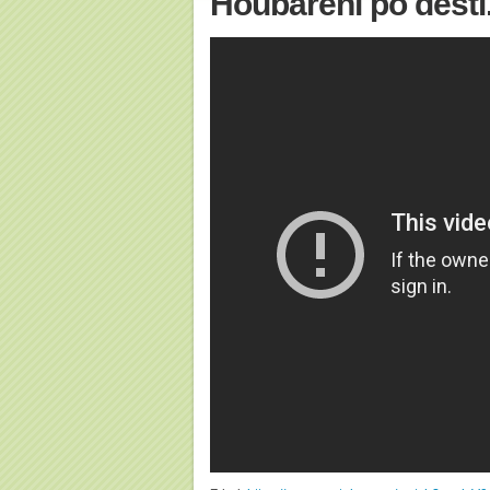
Houbaření po dešti