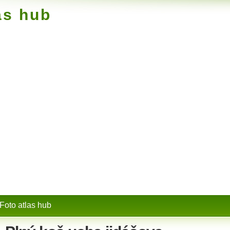
as hub
Foto atlas hub