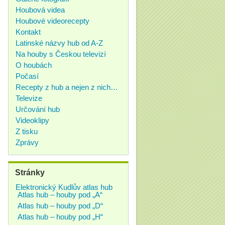
Houbová videa
Houbové videorecepty
Kontakt
Latinské názvy hub od A-Z
Na houby s Českou televizí
O houbách
Počasí
Recepty z hub a nejen z nich…
Televize
Určování hub
Videoklipy
Z tisku
Zprávy
Stránky
Elektronický Kudlův atlas hub
Atlas hub – houby pod „A“
Atlas hub – houby pod „D“
Atlas hub – houby pod „H“