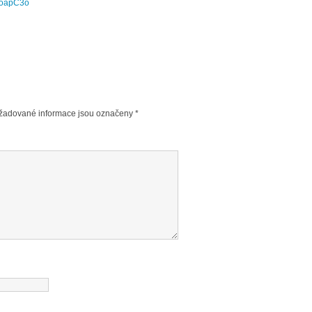
9oapC3o
žadované informace jsou označeny
*