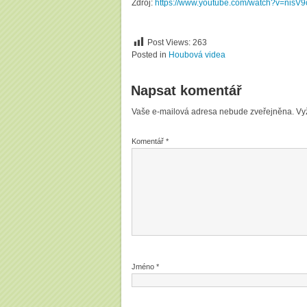
Zdroj:
https://www.youtube.com/watch?v=nisV
Post Views:
263
Posted in
Houbová videa
Napsat komentář
Vaše e-mailová adresa nebude zveřejněna.
Vy
Komentář
*
Jméno
*