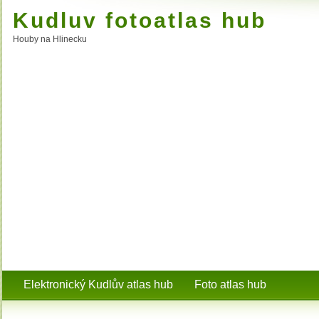
Kudluv fotoatlas hub
Houby na Hlinecku
Elektronický Kudlův atlas hub
Foto atlas hub