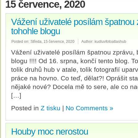
15 července, 2020
Vážení uživatelé posílám špatnou 
tohohle blogu
Posted on:
Středa, 15 července, 2020
Author:
kudluvfotoatlashub
Vážení uživatelé posílám špatnou zprávu, b
blogu !!!! Od 16. srpna, končí tento blog. 
tolik druhů hub v atale, tolik fotografií up
práce na hovno. Co teď, dělat?! Oprášit sta
nějaké nové? Docela mě to sere, ale co n
[…]
Posted in
Z tisku
|
No Comments »
Houby moc nerostou