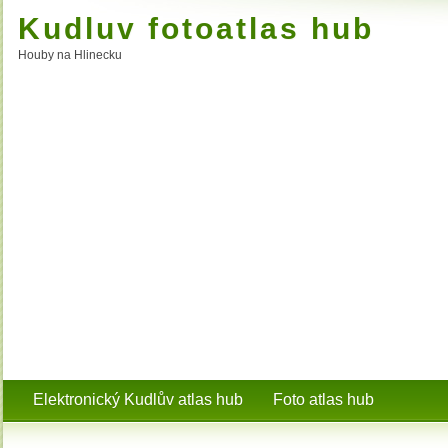
Kudluv fotoatlas hub
Houby na Hlinecku
Elektronický Kudlův atlas hub
Foto atlas hub