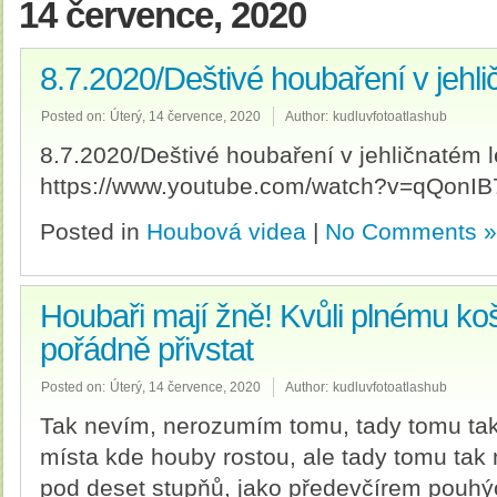
14 července, 2020
8.7.2020/Deštivé houbaření v jehli
Posted on:
Úterý, 14 července, 2020
Author:
kudluvfotoatlashub
8.7.2020/Deštivé houbaření v jehličnatém l
https://www.youtube.com/watch?v=qQonI
Posted in
Houbová videa
|
No Comments »
Houbaři mají žně! Kvůli plnému koší
pořádně přivstat
Posted on:
Úterý, 14 července, 2020
Author:
kudluvfotoatlashub
Tak nevím, nerozumím tomu, tady tomu tak
místa kde houby rostou, ale tady tomu tak n
pod deset stupňů, jako předevčírem pouhýc