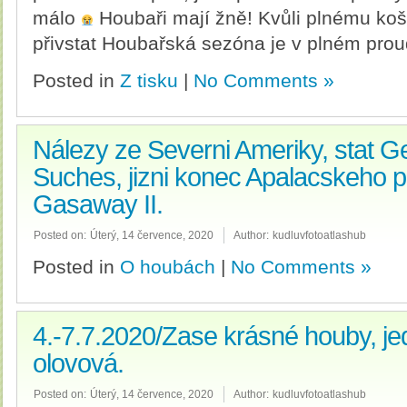
málo
Houbaři mají žně! Kvůli plnému koší
přivstat Houbařská sezóna je v plném prou
Posted in
Z tisku
|
No Comments »
Nálezy ze Severni Ameriky, stat G
Suches, jizni konec Apalacskeho p
Gasaway II.
Posted on:
Úterý, 14 července, 2020
Author:
kudluvfotoatlashub
Posted in
O houbách
|
No Comments »
4.-7.7.2020/Zase krásné houby, j
olovová.
Posted on:
Úterý, 14 července, 2020
Author:
kudluvfotoatlashub