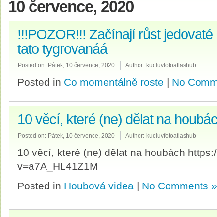
10 července, 2020
!!!POZOR!!! Začínají růst jedovat
tato tygrovanáá
Posted on:
Pátek, 10 července, 2020
Author:
kudluvfotoatlashub
Posted in
Co momentálně roste
|
No Comm
10 věcí, které (ne) dělat na houbá
Posted on:
Pátek, 10 července, 2020
Author:
kudluvfotoatlashub
10 věcí, které (ne) dělat na houbách http
v=a7A_HL41Z1M
Posted in
Houbová videa
|
No Comments »