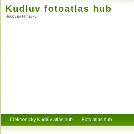
Kudluv fotoatlas hub
Houby na Hlinecku
Elektronický Kudlův atlas hub
Foto atlas hub