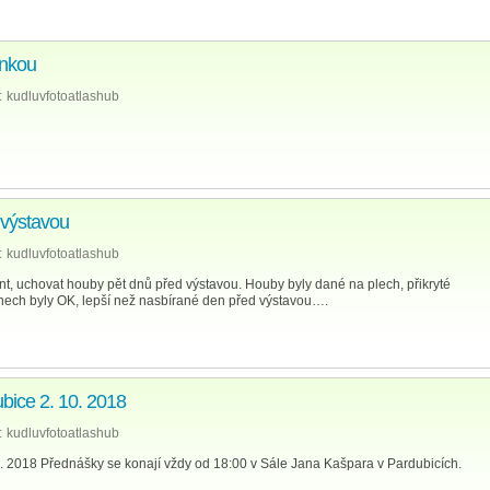
inkou
:
kudluvfotoatlashub
 výstavou
:
kudluvfotoatlashub
nt, uchovat houby pět dnů před výstavou. Houby byly dané na plech, přikryté
 dnech byly OK, lepší než nasbírané den před výstavou….
bice 2. 10. 2018
:
kudluvfotoatlashub
. 2018 Přednášky se konají vždy od 18:00 v Sále Jana Kašpara v Pardubicích.