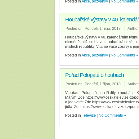
Posted in
Akce, pozvánky
|
No Comments »
Houbařské výstavy v 40. kalendá
Posted on:
Pondělí, 1 října, 2018
Author
Houbařské výstavy v 40. kalendářním týdnu 
nicméně, blíží se hlavní houbařská sezóna 
místech republiky. Vítáme vaše zprávy o jeji
Posted in
Akce, pozvánky
|
No Comments »
Pořad Polopatě o houbách
Posted on:
Pondělí, 1 října, 2018
Author
V pořadu Polopatě jsou tři díly o houbách
Malým: Zde https://www.ceskatelevize.cz
a jedovaté: Zde https://www.ceskatelevi
jídla: Zde https://www.ceskatelevize.cz/
Posted in
Televize
|
No Comments »