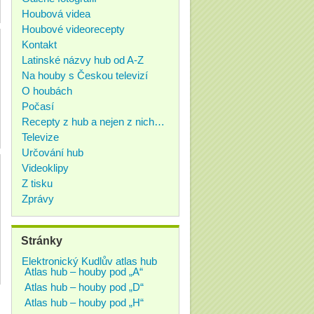
Houbová videa
Houbové videorecepty
Kontakt
Latinské názvy hub od A-Z
Na houby s Českou televizí
O houbách
Počasí
Recepty z hub a nejen z nich…
Televize
Určování hub
Videoklipy
Z tisku
Zprávy
Stránky
Elektronický Kudlův atlas hub
Atlas hub – houby pod „A“
Atlas hub – houby pod „D“
Atlas hub – houby pod „H“