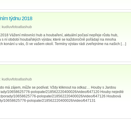
řním týdnu 2018
:
kudluvfotoatlashub
2018 Vážení milovníci hub a houbaření, aktuální počasí nepřeje růstu hub,
a s ní období houbařských výstav, které se každoročně pořádají na mnoha
ch konání u vás, či ve vašem okolí. Termíny výstav rádi zveřejníme na našich […]
:
kudluvfotoatlashub
. Kdo má zájem, může se podívat. Vždy kliknout na odkaz… Houby s Jardou
/porady/10658625776-polopate/218562220400026/video/647120 Houby nejedlé
ze.cz/porady/10658625776-polopate/218562220400026/video/647126 Houbová
porady/10658625776-polopate/218562220400026/video/647131