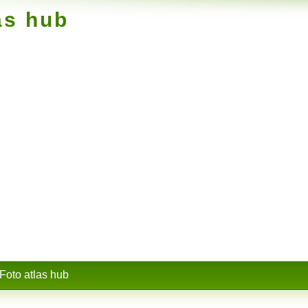
as hub
Foto atlas hub