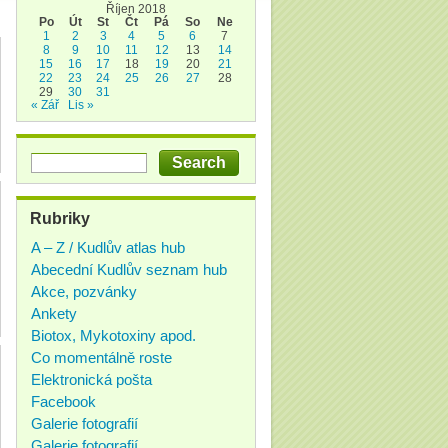
Říjen 2018
Po
Út
St
Čt
Pá
So
Ne
1
2
3
4
5
6
7
8
9
10
11
12
13
14
15
16
17
18
19
20
21
22
23
24
25
26
27
28
29
30
31
« Zář
Lis »
Rubriky
A – Z / Kudlův atlas hub
Abecední Kudlův seznam hub
Akce, pozvánky
Ankety
Biotox, Mykotoxiny apod.
Co momentálně roste
Elektronická pošta
Facebook
Galerie fotografií
Galerie fotografií