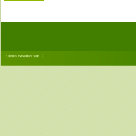
|
Kudluv fotoatlas hub