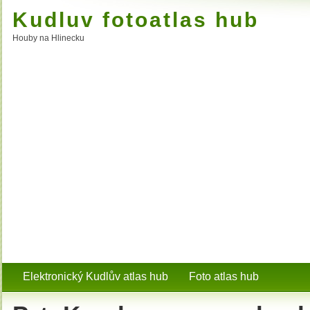
Kudluv fotoatlas hub
Houby na Hlinecku
Elektronický Kudlův atlas hub
Foto atlas hub