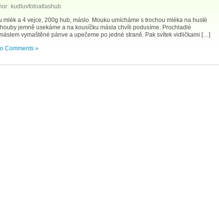
hor:
kudluvfotoatlashub
u mlék a 4 vejce, 200g hub, máslo. Mouku umícháme s trochou mléka na husté
é houby jemně usekáme a na kousíčku másla chvíli podusíme. Prochladlé
 máslem vymaštěné pánve a upečeme po jedné straně. Pak svítek vidličkami […]
o Comments »