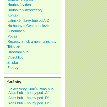
Houbová videa
Houbové videorecepty
Kontakt
Latinské názvy hub od A-Z
Na houby s Českou televizí
O houbách
Počasí
Recepty z hub a nejen z nich…
Televize
Určování hub
Videoklipy
Z tisku
Zprávy
Stránky
Elektronický Kudlův atlas hub
Atlas hub – houby pod „A“
Atlas hub – houby pod „D“
Atlas hub – houby pod „H“