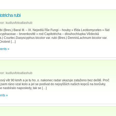
tricha rubi
hor:
kudluvfotoatlashub
 (Bres.) Baral III. – IX. Nejedlá říše Fungi – houby » třída Leotiomycetes » řád
oscyphaceae – brvenkovité » rod Capitotricha – dlouhochlupka Vědecká
es.) Courtec.Dasyscyphus bicolor var. rubi (Bres.) DennisLachnum bicolor var.
 Drobné […]
ents »
hor:
kudluvfotoatlashub
ový vítr 90 km/h a je tu ho..o. nakonec radar ukazuje zataženo bez deště. Proč
em ráno vzal kolo a jel se podívat do nejvyšších našich kopců na borůvky.
 nasbíralo naposledy, tak se […]
nts »