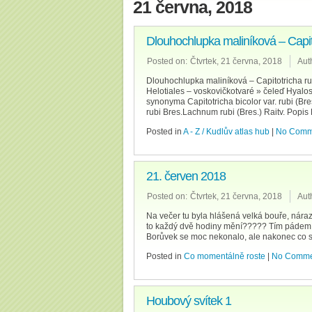
21 června, 2018
Dlouhochlupka maliníková – Capito
Posted on:
Čtvrtek, 21 června, 2018
Aut
Dlouhochlupka maliníková – Capitotricha rubi
Helotiales – voskovičkotvaré » čeleď Hyal
synonyma Capitotricha bicolor var. rubi (Br
rubi Bres.Lachnum rubi (Bres.) Raitv. Popis
Posted in
A - Z / Kudlův atlas hub
|
No Comm
21. červen 2018
Posted on:
Čtvrtek, 21 června, 2018
Aut
Na večer tu byla hlášená velká bouře, náraz
to každý dvě hodiny mění????? Tím pádem js
Borůvek se moc nekonalo, ale nakonec co se
Posted in
Co momentálně roste
|
No Comme
Houbový svítek 1