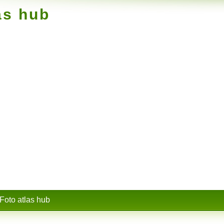
as hub
Foto atlas hub