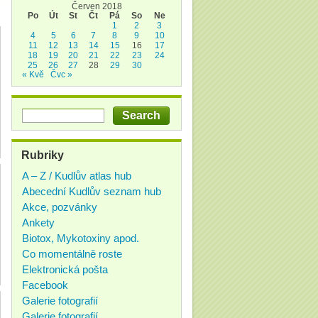
Červen 2018
Po
Út
St
Čt
Pá
So
Ne
1
2
3
4
5
6
7
8
9
10
11
12
13
14
15
16
17
18
19
20
21
22
23
24
25
26
27
28
29
30
« Kvě
Čvc »
Rubriky
A – Z / Kudlův atlas hub
Abecední Kudlův seznam hub
Akce, pozvánky
Ankety
Biotox, Mykotoxiny apod.
Co momentálně roste
Elektronická pošta
Facebook
Galerie fotografií
Galerie fotografií