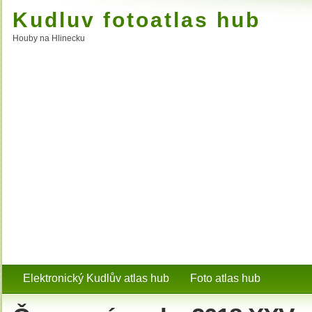
Kudluv fotoatlas hub
Houby na Hlinecku
Elektronický Kudlův atlas hub
Foto atlas hub