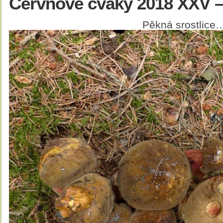
Červnové cvaky 2018 XXV – 
Pěkná srostlice