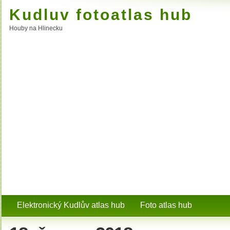
Kudluv fotoatlas hub
Houby na Hlinecku
Elektronický Kudlův atlas hub
Foto atlas hub