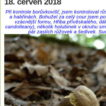
18. červen 2018
Při kontrole borůvkovišť, jsem kontroloval r
a habřinách. Bohužel za celý cour jsem po
vzácnější formu, Hřiba přívěskatého, dá
candolleany), několik holubinek v okruhu sm
pár zaslích růžovek a šedivek. Su