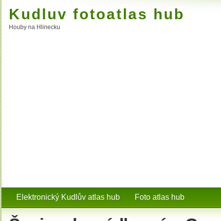
Kudluv fotoatlas hub
Houby na Hlinecku
Elektronický Kudlův atlas hub
Foto atlas hub