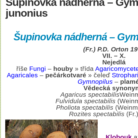
Šupinovka nádherná – Gym
junonius
Šupinovka nádherná – Gym
(Fr.) P.D. Orton 1
VII. – X.
Nejedlá
říše
Fungi
–
houby
» třída
Agaricomycet
Agaricales
–
pečárkotvaré
» čeleď
Strophar
Gymnopilus
–
plam
Vědecká synony
Agaricus spectabilis
Weinm.
Fulvidula spectabilis
(Weinm
Pholiota spectabilis
(Weinm.
Rozites spectabilis
(Fr.
Klobouk
a