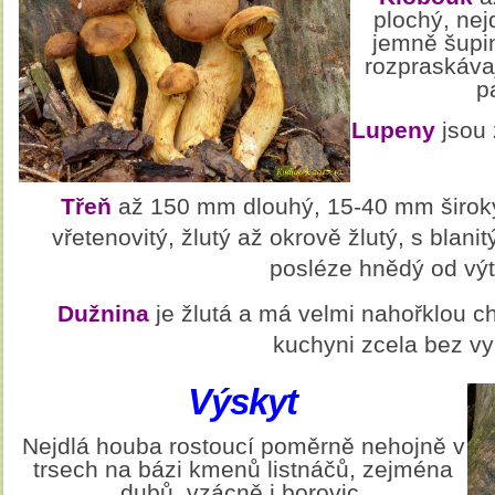
plochý, ne
jemně šupin
rozpraskávaj
p
Lupeny
jsou 
Třeň
až 150 mm dlouhý, 15-40 mm široký,
vřetenovitý, žlutý až okrově žlutý, s blan
posléze hnědý od výt
Dužnina
je žlutá a má velmi nahořklou ch
kuchyni zcela bez vyu
Výskyt
Nejdlá houba rostoucí poměrně nehojně v
trsech na bázi kmenů listnáčů, zejména
dubů, vzácně i borovic.