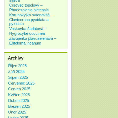
Číšovec topolový –
Phaeosolenia platensis
Korunokyjka svícnovitá –
Clavicorona pyxidata a
pyxidata
Voskovka šarlatová –
Hygrocybe coccinea
Závojenka plavozelenavá –
Entoloma incanum
Archivy
Říjen 2025
Září 2025
Srpen 2025
Červenec 2025
Červen 2025
Květen 2025
Duben 2025
Březen 2025
Únor 2025
Leden 2025