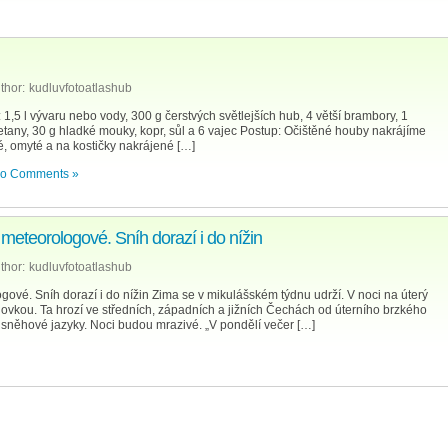
thor:
kudluvfotoatlashub
 1,5 l vývaru nebo vody, 300 g čerstvých světlejších hub, 4 větší brambory, 1
etany, 30 g hladké mouky, kopr, sůl a 6 vajec Postup: Očištěné houby nakrájíme
, omyté a na kostičky nakrájené […]
o Comments »
 meteorologové. Sníh dorazí i do nížin
thor:
kudluvfotoatlashub
gové. Sníh dorazí i do nížin Zima se v mikulášském týdnu udrží. V noci na úterý
dovkou. Ta hrozí ve středních, západních a jižních Čechách od úterního brzkého
sněhové jazyky. Noci budou mrazivé. „V pondělí večer […]