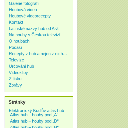
Galerie fotografií
Houbová videa
Houbové videorecepty
Kontakt
Latinské názvy hub od A-Z
Na houby s Českou televizí
O houbách
Počasí
Recepty z hub a nejen z nich…
Televize
Určování hub
Videoklipy
Z tisku
Zprávy
Stránky
Elektronický Kudlův atlas hub
Atlas hub – houby pod „A“
Atlas hub – houby pod „D“
Atlas hub – houby pod „H“