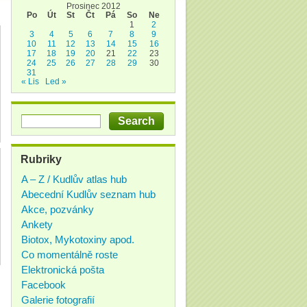
Prosinec 2012
Po
Út
St
Čt
Pá
So
Ne
1
2
3
4
5
6
7
8
9
10
11
12
13
14
15
16
17
18
19
20
21
22
23
24
25
26
27
28
29
30
31
« Lis
Led »
Rubriky
A – Z / Kudlův atlas hub
Abecední Kudlův seznam hub
Akce, pozvánky
Ankety
Biotox, Mykotoxiny apod.
Co momentálně roste
Elektronická pošta
Facebook
Galerie fotografií