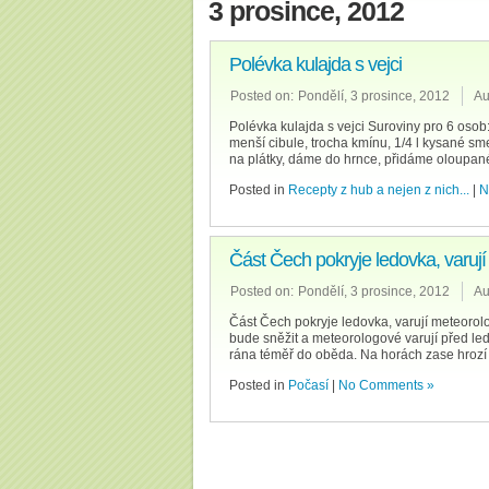
3 prosince, 2012
Polévka kulajda s vejci
Posted on:
Pondělí, 3 prosince, 2012
Au
Polévka kulajda s vejci Suroviny pro 6 osob:
menší cibule, trocha kmínu, 1/4 l kysané sm
na plátky, dáme do hrnce, přidáme oloupané
Posted in
Recepty z hub a nejen z nich...
|
N
Část Čech pokryje ledovka, varují
Posted on:
Pondělí, 3 prosince, 2012
Au
Část Čech pokryje ledovka, varují meteorolo
bude sněžit a meteorologové varují před le
rána téměř do oběda. Na horách zase hrozí 
Posted in
Počasí
|
No Comments »