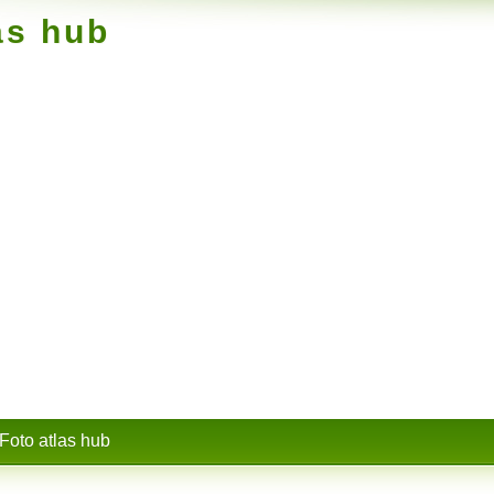
as hub
Foto atlas hub