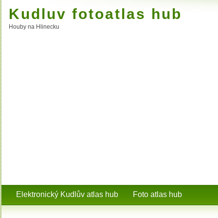
Kudluv fotoatlas hub
Houby na Hlinecku
Elektronický Kudlův atlas hub
Foto atlas hub