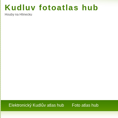
Kudluv fotoatlas hub
Houby na Hlinecku
Elektronický Kudlův atlas hub
Foto atlas hub