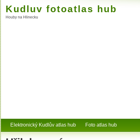
Kudluv fotoatlas hub
Houby na Hlinecku
Elektronický Kudlův atlas hub
Foto atlas hub