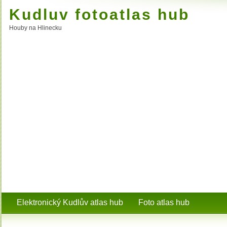
Kudluv fotoatlas hub
Houby na Hlinecku
Elektronický Kudlův atlas hub
Foto atlas hub