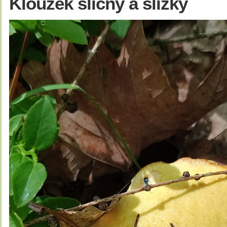
Klouzek sličný a slizký