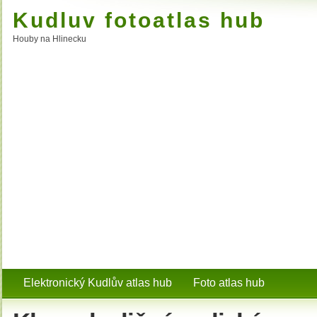
Kudluv fotoatlas hub
Houby na Hlinecku
Elektronický Kudlův atlas hub
Foto atlas hub