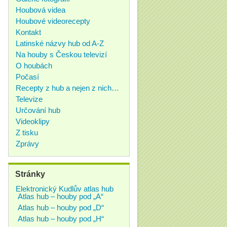
Houbová videa
Houbové videorecepty
Kontakt
Latinské názvy hub od A-Z
Na houby s Českou televizí
O houbách
Počasí
Recepty z hub a nejen z nich…
Televize
Určování hub
Videoklipy
Z tisku
Zprávy
Stránky
Elektronický Kudlův atlas hub
Atlas hub – houby pod „A“
Atlas hub – houby pod „D“
Atlas hub – houby pod „H“