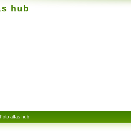
as hub
Foto atlas hub