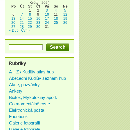
Květen 2024
Po
Út
St
Čt
Pá
So
Ne
1
2
3
4
5
6
7
8
9
10
11
12
13
14
15
16
17
18
19
20
21
22
23
24
25
26
27
28
29
30
31
« Dub
Čvn »
Rubriky
A – Z / Kudlův atlas hub
Abecední Kudlův seznam hub
Akce, pozvánky
Ankety
Biotox, Mykotoxiny apod.
Co momentálně roste
Elektronická pošta
Facebook
Galerie fotografií
Galerie fotografií