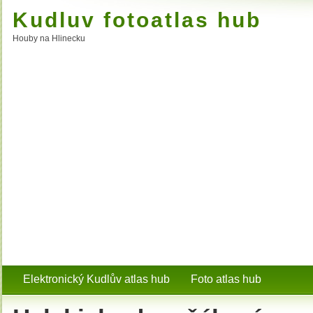
Kudluv fotoatlas hub
Houby na Hlinecku
Elektronický Kudlův atlas hub
Foto atlas hub