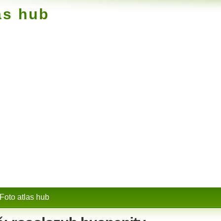
as hub
Foto atlas hub