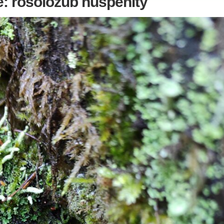
ě: rosolozub huspenity