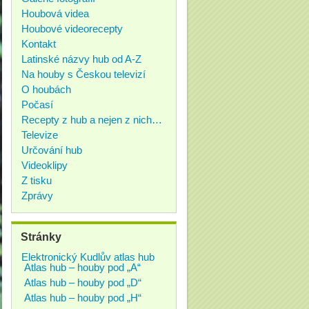
Houbová videa
Houbové videorecepty
Kontakt
Latinské názvy hub od A-Z
Na houby s Českou televizí
O houbách
Počasí
Recepty z hub a nejen z nich…
Televize
Určování hub
Videoklipy
Z tisku
Zprávy
Stránky
Elektronický Kudlův atlas hub
Atlas hub – houby pod „A“
Atlas hub – houby pod „D“
Atlas hub – houby pod „H“