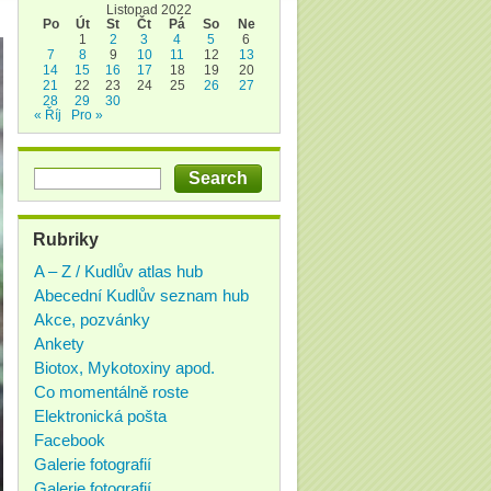
Listopad 2022
Po
Út
St
Čt
Pá
So
Ne
1
2
3
4
5
6
7
8
9
10
11
12
13
14
15
16
17
18
19
20
21
22
23
24
25
26
27
28
29
30
« Říj
Pro »
Rubriky
A – Z / Kudlův atlas hub
Abecední Kudlův seznam hub
Akce, pozvánky
Ankety
Biotox, Mykotoxiny apod.
Co momentálně roste
Elektronická pošta
Facebook
Galerie fotografií
Galerie fotografií