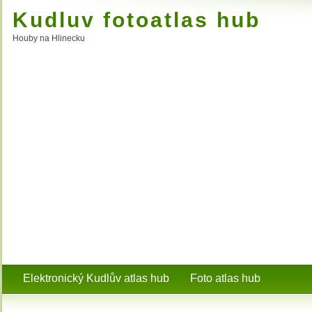
Kudluv fotoatlas hub
Houby na Hlinecku
Elektronický Kudlův atlas hub
Foto atlas hub