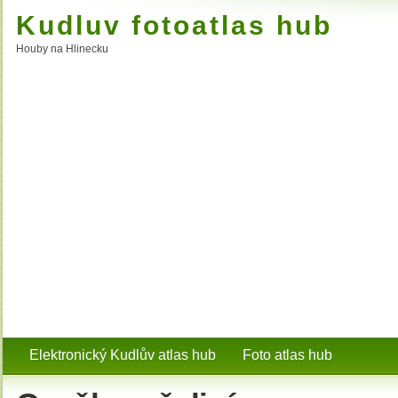
Kudluv fotoatlas hub
Houby na Hlinecku
Elektronický Kudlův atlas hub
Foto atlas hub