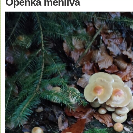
Opeňka měnlivá