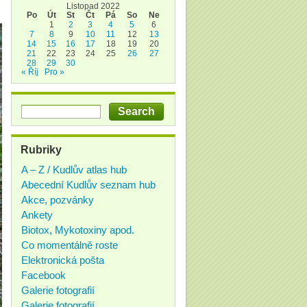
Listopad 2022
Po
Út
St
Čt
Pá
So
Ne
1
2
3
4
5
6
7
8
9
10
11
12
13
14
15
16
17
18
19
20
21
22
23
24
25
26
27
28
29
30
« Říj
Pro »
Rubriky
A – Z / Kudlův atlas hub
Abecední Kudlův seznam hub
Akce, pozvánky
Ankety
Biotox, Mykotoxiny apod.
Co momentálně roste
Elektronická pošta
Facebook
Galerie fotografií
Galerie fotografií