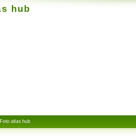
as hub
Foto atlas hub