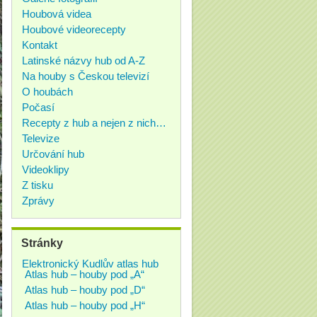
Houbová videa
Houbové videorecepty
Kontakt
Latinské názvy hub od A-Z
Na houby s Českou televizí
O houbách
Počasí
Recepty z hub a nejen z nich…
Televize
Určování hub
Videoklipy
Z tisku
Zprávy
Stránky
Elektronický Kudlův atlas hub
Atlas hub – houby pod „A“
Atlas hub – houby pod „D“
Atlas hub – houby pod „H“