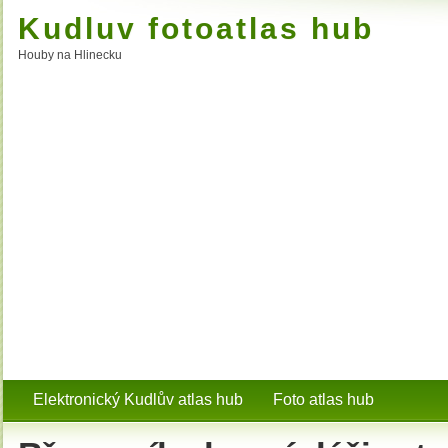
Kudluv fotoatlas hub
Houby na Hlinecku
Elektronický Kudlův atlas hub
Foto atlas hub