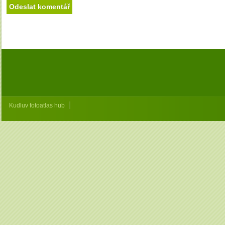
|
Kudluv fotoatlas hub