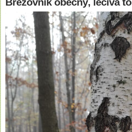
Březovník obecný, léčiva t